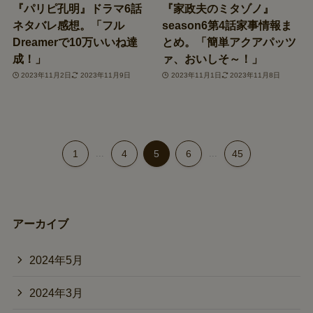
『パリピ孔明』ドラマ6話
『家政夫のミタゾノ』
ネタバレ感想。「フル
season6第4話家事情報ま
Dreamerで10万いいね達
とめ。「簡単アクアパッツ
成！」
ァ、おいしそ～！」
2023年11月2日
2023年11月9日
2023年11月1日
2023年11月8日
1
...
4
5
6
...
45
アーカイブ
2024年5月
2024年3月