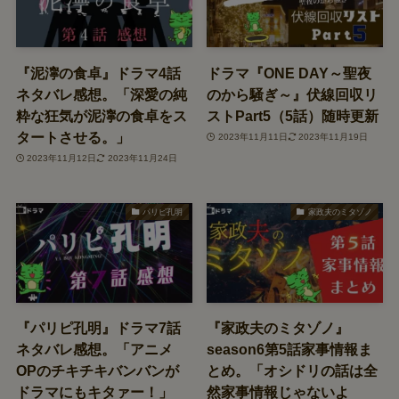
『泥濘の食卓』ドラマ4話
ドラマ『ONE DAY～聖夜
ネタバレ感想。「深愛の純
のから騒ぎ～』伏線回収リ
粋な狂気が泥濘の食卓をス
ストPart5（5話）随時更新
タートさせる。」
2023年11月11日
2023年11月19日
2023年11月12日
2023年11月24日
パリピ孔明
家政夫のミタゾノ
『パリピ孔明』ドラマ7話
『家政夫のミタゾノ』
ネタバレ感想。「アニメ
season6第5話家事情報ま
OPのチキチキバンバンが
とめ。「オシドリの話は全
ドラマにもキタァー！」
然家事情報じゃないよ