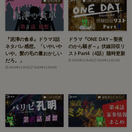
泥濘の食卓
ONE DAY～聖夜のから騒ぎ～
『泥濘の食卓』ドラマ3話
ドラマ『ONE DAY～聖夜
ネタバレ感想。「いやいや
のから騒ぎ～』伏線回収リ
いや。髪の毛の量おかしい
ストPart4（4話）随時更新
だろ。」
2023年11月4日
2023年11月12日
2023年11月5日
2023年11月24日
パリピ孔明
家政夫のミタゾノ