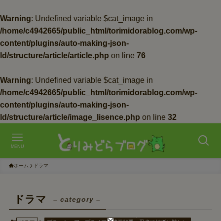
Warning
: Undefined variable $cat_image in
/home/c4942665/public_html/torimidorablog.com/wp-
content/plugins/auto-making-json-
ld/structure/article/article.php
on line
76
Warning
: Undefined variable $cat_image in
/home/c4942665/public_html/torimidorablog.com/wp-
content/plugins/auto-making-json-
ld/structure/article/image_lisence.php
on line
32
MENU
ホーム
ドラマ
ドラマ
– category –