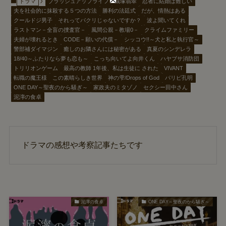
ドラマ
ブラッシュアップライフ
城塚翡翠
忍者に結婚は難しい
夫を社会的に抹殺する５つの方法
勝利の法廷式
だが、情熱はある
クールドジ男子
それってパクリじゃないですか？
波よ聞いてくれ
ラストマン－全盲の捜査官－
風間公親－教場0－
クライムファミリー
夫婦が壊れるとき
CODE－願いの代償－
シッコウ!!～犬と私と執行官～
警部補ダイマジン
癒しのお隣さんには秘密がある
真夏のシンデレラ
18/40～ふたりなら夢も恋も～
こっち向いてよ向井くん
ハヤブサ消防団
トリリオンゲーム
最高の教師 1年後、私は生徒に された
VIVANT
転職の魔王様
この素晴らしき世界
神の雫/Drops of God
パリピ孔明
ONE DAY～聖夜のから騒ぎ～
家政夫のミタゾノ
セクシー田中さん
泥濘の食卓
ドラマの感想や考察記事たちです
泥濘の食卓
ONE DAY～聖夜のから騒ぎ～