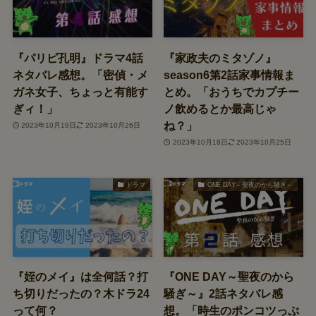
『パリピ孔明』ドラマ4話
『家政夫のミタゾノ』
ネタバレ感想。「密偵・メ
season6第2話家事情報ま
ガネ女子、ちょっと有能す
とめ。「おうちでカプチー
ぎィ！」
ノ飲めるとか最高じゃ
ね？」
2023年10月19日
2023年10月26日
2023年10月18日
2023年10月25日
ドラマ
ONE DAY～聖夜のから騒ぎ～
『姪のメイ』は全何話？打
『ONE DAY～聖夜のから
ち切りだったの？木ドラ24
騒ぎ～』2話ネタバレ感
って何？
想。「時生のポンコツっぷ