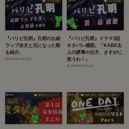
パリピ孔明
パリピ孔明
『パリピ孔明』孔明のお経
『パリピ孔明』ドラマ3話
ラップ全文と元になった歌
ネタバレ感想。「KABE太
を紹介。
人の誘導の仕方、さすがに
笑うわ！」
2023年10月12日
2023年10月12日
家政夫のミタゾノ
ONE DAY～聖夜のから騒ぎ～