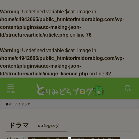
Warning
: Undefined variable $cat_image in
/home/c4942665/public_html/torimidorablog.com/wp-
content/plugins/auto-making-json-
ld/structure/article/article.php
on line
76
Warning
: Undefined variable $cat_image in
/home/c4942665/public_html/torimidorablog.com/wp-
content/plugins/auto-making-json-
ld/structure/article/image_lisence.php
on line
32
MENU
ホーム
ドラマ
ドラマ
– category –