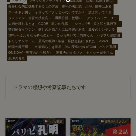
ドラマ
ブラッシュアップライフ
城塚翡翠
忍者に結婚は難しい
夫を社会的に抹殺する５つの方法
勝利の法廷式
だが、情熱はある
クールドジ男子
それってパクリじゃないですか？
波よ聞いてくれ
ラストマン－全盲の捜査官－
風間公親－教場0－
クライムファミリー
夫婦が壊れるとき
CODE－願いの代償－
シッコウ!!～犬と私と執行官～
警部補ダイマジン
癒しのお隣さんには秘密がある
真夏のシンデレラ
18/40～ふたりなら夢も恋も～
こっち向いてよ向井くん
ハヤブサ消防団
トリリオンゲーム
最高の教師 1年後、私は生徒に された
VIVANT
転職の魔王様
この素晴らしき世界
神の雫/Drops of God
パリピ孔明
ONE DAY～聖夜のから騒ぎ～
家政夫のミタゾノ
セクシー田中さん
泥濘の食卓
ドラマの感想や考察記事たちです
パリピ孔明
家政夫のミタゾノ