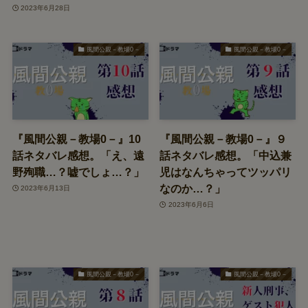
2023年6月28日
風間公親－教場0－
風間公親－教場0－
『風間公親－教場0－』10
『風間公親－教場0－』９
話ネタバレ感想。「え、遠
話ネタバレ感想。「中込兼
野殉職…？嘘でしょ…？」
児はなんちゃってツッパリ
なのか…？」
2023年6月13日
2023年6月6日
風間公親－教場0－
風間公親－教場0－