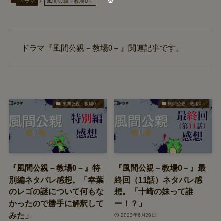
ドラマ
風間公親－教場0－
ドラマ『風間公親－教場0－』関連記事です。
風間公親－教場0－
風間公親－教場0－
『風間公親－教場0－』特
『風間公親－教場0－』最
別編ネタバレ感想。「幸葉
終回（11話）ネタバレ感
のレゴの謎について何もな
想。「十崎の妹って誰
かったので勝手に解釈して
ー！？」
みた」
2023年6月20日