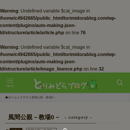
Warning
: Undefined variable $cat_image in
/home/c4942665/public_html/torimidorablog.com/wp-
content/plugins/auto-making-json-
ld/structure/article/article.php
on line
76
Warning
: Undefined variable $cat_image in
/home/c4942665/public_html/torimidorablog.com/wp-
content/plugins/auto-making-json-
ld/structure/article/image_lisence.php
on line
32
MENU
ホーム
ドラマ
風間公親－教場0－
風間公親－教場0－
– category –