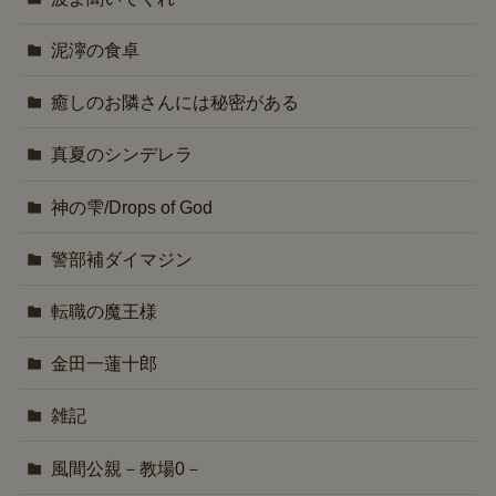
泥濘の食卓
癒しのお隣さんには秘密がある
真夏のシンデレラ
神の雫/Drops of God
警部補ダイマジン
転職の魔王様
金田一蓮十郎
雑記
風間公親－教場0－