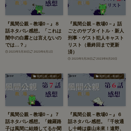
『風間公親－教場0－』８
『風間公親－教場0－』話
話ネタバレ感想。「これは
ごとのサブタイトル・新人
闇中の白霧とは言えないの
刑事・ゲスト犯人キャスト
では…？」
リスト（最終回まで更新
済）
2023年5月30日
2023年6月1日
2023年5月26日
2023年6月20日
風間公親－教場0－
風間公親－教場0－
『風間公親－教場0－』７
『風間公親－教場0－』６
話ネタバレ感想。「鐘羅路
話ネタバレ感想。「千枚通
子は風間に結婚してるか聞
し十崎は森山未來！遠野、