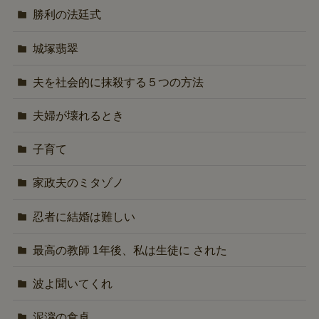
勝利の法廷式
城塚翡翠
夫を社会的に抹殺する５つの方法
夫婦が壊れるとき
子育て
家政夫のミタゾノ
忍者に結婚は難しい
最高の教師 1年後、私は生徒に された
波よ聞いてくれ
泥濘の食卓