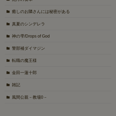
癒しのお隣さんには秘密がある
真夏のシンデレラ
神の雫/Drops of God
警部補ダイマジン
転職の魔王様
金田一蓮十郎
雑記
風間公親－教場0－