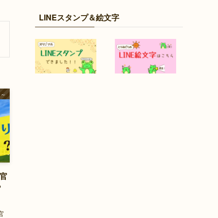
LINEスタンプ＆絵文字
官～
行官
？
官