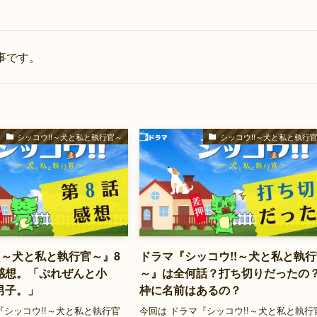
事です。
シッコウ!!～犬と私と執行官～
シッコウ!!～犬と私と執行
!～犬と私と執行官～』8
ドラマ『シッコウ!!～犬と私と執
感想。「ぷれぜんと小
～』は全何話？打ち切りだったの
男子。」
枠に名前はあるの？
『シッコウ!!～犬と私と執行官
今回は ドラマ『シッコウ!!～犬と私と執行