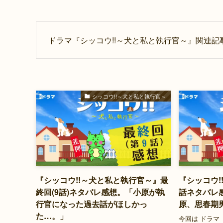
ドラマ『シッコウ!!～犬と私と執行官～』関連記
シッコウ!!～犬と私と執行官～
『シッコウ!!～犬と私と執行官～』最
『シッコウ!
終回(9話)ネタバレ感想。「小原が執
話ネタバレ
行官になった過去話がほしかっ
原、思春期
た…。」
今回は ドラマ