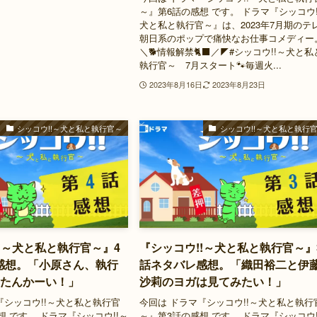
～』第6話の感想 です。 ドラマ『シッコウ!
犬と私と執行官～』は、2023年7月期のテ
朝日系のポップで痛快なお仕事コメディー
＼🐕情報解禁🐈‍⬛／◤#シッコウ!!～犬と私
執行官～ 7月スタート🐾毎週火...
2023年8月16日
2023年8月23日
シッコウ!!～犬と私と執行官～
シッコウ!!～犬と私と執行
!～犬と私と執行官～』4
『シッコウ!!～犬と私と執行官～』
感想。「小原さん、執行
話ネタバレ感想。「織田裕二と伊
ったんかーい！」
沙莉のヨガは見てみたい！」
『シッコウ!!～犬と私と執行官
今回は ドラマ『シッコウ!!～犬と私と執行
想 です。 ドラマ『シッコウ!!～
～』第3話の感想 です。 ドラマ『シッコウ!