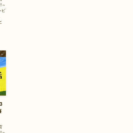
!～
レビ
。
と
官～
3
藤
官
!～