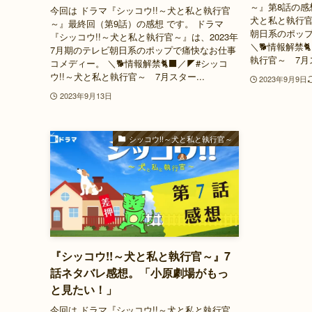
～』第8話の感
今回は ドラマ『シッコウ!!～犬と私と執行官
犬と私と執行官
～』最終回（第9話）の感想 です。 ドラマ
朝日系のポッ
『シッコウ!!～犬と私と執行官～』は、2023年
＼🐕情報解禁
7月期のテレビ朝日系のポップで痛快なお仕事
執行官～ 7月ス
コメディー。 ＼🐕情報解禁🐈‍⬛／◤#シッコ
ウ!!～犬と私と執行官～ 7月スター...
2023年9月9日
2023年9月13日
シッコウ!!～犬と私と執行官～
『シッコウ!!～犬と私と執行官～』7
話ネタバレ感想。「小原劇場がもっ
と見たい！」
今回は ドラマ『シッコウ!!～犬と私と執行官