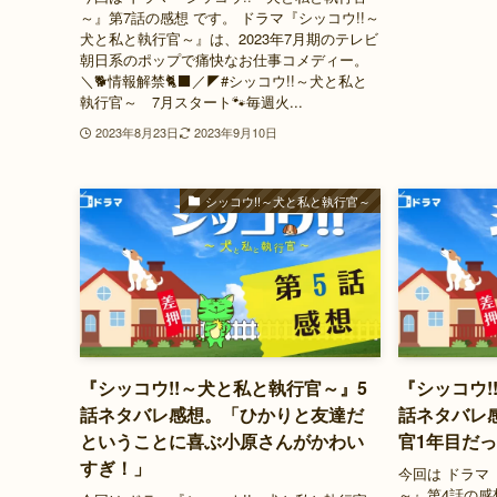
～』第7話の感想 です。 ドラマ『シッコウ!!～
犬と私と執行官～』は、2023年7月期のテレビ
朝日系のポップで痛快なお仕事コメディー。
＼🐕情報解禁🐈‍⬛／◤#シッコウ!!～犬と私と
執行官～ 7月スタート🐾毎週火...
2023年8月23日
2023年9月10日
シッコウ!!～犬と私と執行官～
『シッコウ!!～犬と私と執行官～』5
『シッコウ!
話ネタバレ感想。「ひかりと友達だ
話ネタバレ
ということに喜ぶ小原さんがかわい
官1年目だ
すぎ！」
今回は ドラマ
～』第4話の感