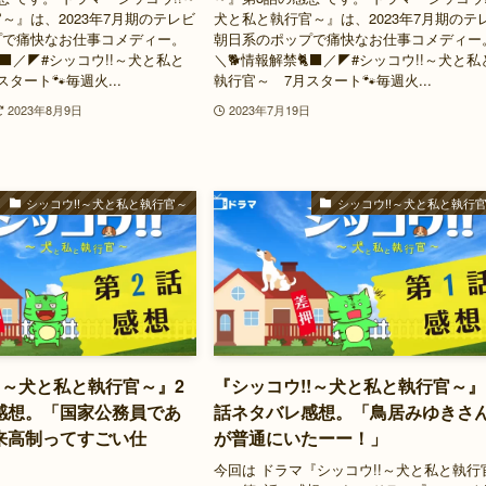
～』は、2023年7月期のテレビ
犬と私と執行官～』は、2023年7月期のテ
プで痛快なお仕事コメディー。
朝日系のポップで痛快なお仕事コメディー
‍⬛／◤#シッコウ!!～犬と私と
＼🐕情報解禁🐈‍⬛／◤#シッコウ!!～犬と私
タート🐾毎週火...
執行官～ 7月スタート🐾毎週火...
2023年8月9日
2023年7月19日
シッコウ!!～犬と私と執行官～
シッコウ!!～犬と私と執行
!～犬と私と執行官～』2
『シッコウ!!～犬と私と執行官～』
感想。「国家公務員であ
話ネタバレ感想。「鳥居みゆきさ
来高制ってすごい仕
が普通にいたーー！」
今回は ドラマ『シッコウ!!～犬と私と執行