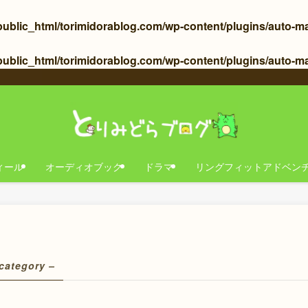
blic_html/torimidorablog.com/wp-content/plugins/auto-makin
ublic_html/torimidorablog.com/wp-content/plugins/auto-mak
ィール
オーディオブック
ドラマ
リングフィットアドベン
category –