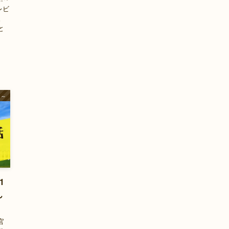
レビ
。
と
官～
1
ん
官