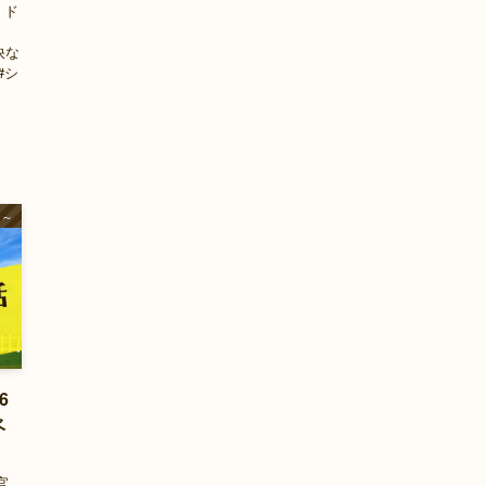
 ド
、
快な
#シ
官～
6
ベ
官