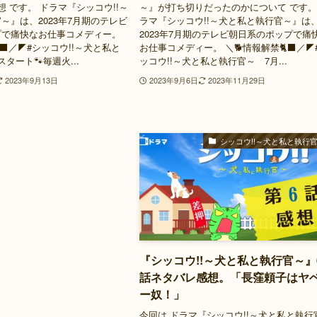
想 です。 ドラマ『シッコウ!!～
～』が打ち切りだったのかについて です。
～』は、2023年7月期のテレビ
ラマ『シッコウ!!～犬と私と執行官～』は
プで痛快なお仕事コメディー。
2023年7月期のテレビ朝日系のポップで痛
‍⬛／◤#シッコウ!!～犬と私と
お仕事コメディー。 ＼🐕情報解禁🐈‍⬛／◤
タート🐾毎週火...
ッコウ!!～犬と私と執行官～ 7月...
2023年9月13日
2023年9月6日
2023年11月29日
シッコウ!!～犬と私と執行
『シッコウ!!～犬と私と執行官～』
話ネタバレ感想。「長窪頼子はヤ
ー奴！」
今回は ドラマ『シッコウ!!～犬と私と執行