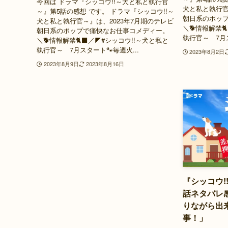
今回は ドラマ『シッコウ!!～犬と私と執行官
犬と私と執行官
～』第5話の感想 です。 ドラマ『シッコウ!!～
朝日系のポッ
犬と私と執行官～』は、2023年7月期のテレビ
＼🐕情報解禁
朝日系のポップで痛快なお仕事コメディー。
執行官～ 7月ス
＼🐕情報解禁🐈‍⬛／◤#シッコウ!!～犬と私と
執行官～ 7月スタート🐾毎週火...
2023年8月2日
2023年8月9日
2023年8月16日
『シッコウ!
話ネタバレ
りながら出
事！」