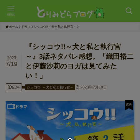
MENU
ホーム
ドラマ
シッコウ!!～犬と私と執行官～
『シッコウ!!～犬と私と執行官
～』3話ネタバレ感想。「織田裕二
2023
7/19
と伊藤沙莉のヨガは見てみた
い！」
広告
2023年7月19日
シッコウ!!～犬と私と執行官～