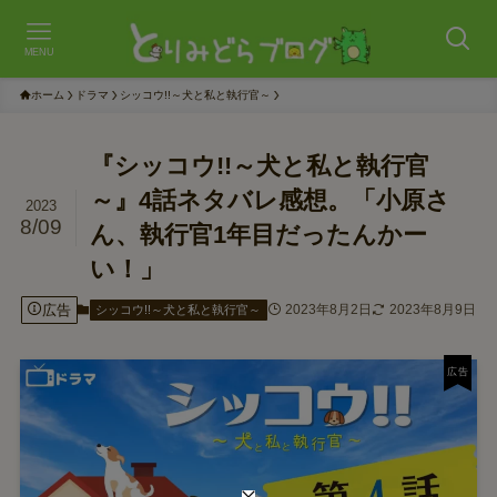
MENU
ホーム
ドラマ
シッコウ!!～犬と私と執行官～
『シッコウ!!～犬と私と執行官
～』4話ネタバレ感想。「小原さ
2023
8/09
ん、執行官1年目だったんかー
い！」
広告
2023年8月2日
2023年8月9日
シッコウ!!～犬と私と執行官～