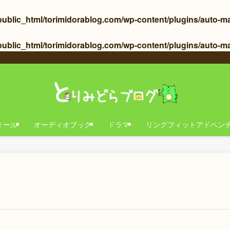
blic_html/torimidorablog.com/wp-content/plugins/auto-makin
ublic_html/torimidorablog.com/wp-content/plugins/auto-mak
ィール
オーディオブック
ドラマ
リングフィットアドベン