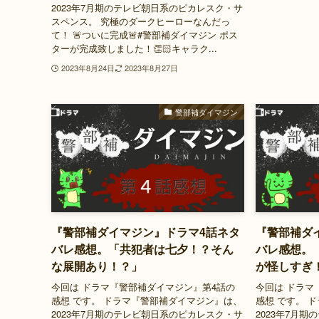
2023年7月期のテレビ朝日系のピカレスク・サ
スペンス。 究極のダークヒーローなんだっ
て！ 🚨ついに完成🚨#警部補ダイマジン ポス
ターが完成致しました！👏🏻キャラク...
2023年8月24日
2023年8月27日
警部補ダイマジン
『警部補ダイマジン』ドラマ4話ネタ
『警部補ダ
バレ感想。「共犯者は七夕！？そん
バレ感想。
な展開あり！？」
が怪しすぎ
今回は ドラマ『警部補ダイマジン』第4話の
今回は ドラマ
感想 です。 ドラマ『警部補ダイマジン』は、
感想 です。 
2023年7月期のテレビ朝日系のピカレスク・サ
2023年7月