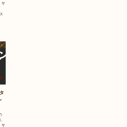
・サ
っ
ポス
ジン
タ
ル
の
は、
・サ