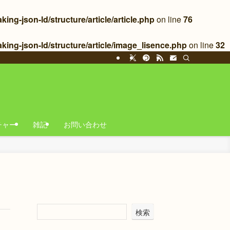
g-json-ld/structure/article/article.php
on line
76
ing-json-ld/structure/article/image_lisence.php
on line
32
チャー
雑記
お問い合わせ
検索