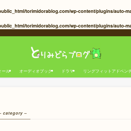
blic_html/torimidorablog.com/wp-content/plugins/auto-makin
ublic_html/torimidorablog.com/wp-content/plugins/auto-mak
ィール
オーディオブック
ドラマ
リングフィットアドベン
– category –