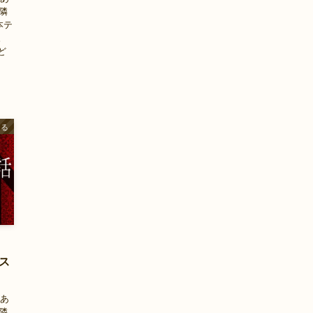
隣
本テ
。
ど
ある
』
ス
があ
隣