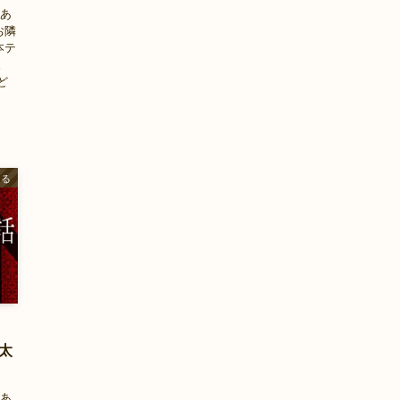
があ
お隣
本テ
。
ど
ある
』
太
」
があ