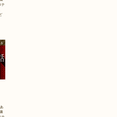
本テ
。
ど
ある
』
があ
隣
本テ