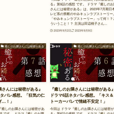
る』第9話の感想 です。 ドラマ『癒しのお
さんには秘密がある』は、2023年7月期日
レビ系の禁断のやみキュンラブストーリー
「やみキュンラブストーリー」って何！？
ういうこと！？ 主演は田辺桃子さん...
2023年9月2日
2023年9月9日
癒しのお隣さんには秘密がある
癒しのお隣さんには秘密が
隣さんには秘密がある』
『癒しのお隣さんには秘密がある
ネタバレ感想。「狂気の仁
ドラマ6話ネタバレ感想。「キス＆
ぎ…！」
トーカーバレで情緒不安定！」
『癒しのお隣さんには秘密があ
今回は ドラマ『癒しのお隣さんには秘密
想 です。 ドラマ『癒しのお隣
る』第6話の感想 です。 ドラマ『癒しのお