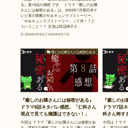
る』第10話の感想 です。 ドラマ『癒しのお隣
さんには秘密がある』は、2023年7月期日本テ
レビ系の禁断のやみキュンラブストーリー。
「やみキュンラブストーリー」って何！？ど
ういうこと！？ 主演は田辺桃子さ...
2023年9月9日
2023年9月17日
癒しのお隣さんには秘密がある
『癒しのお隣さんには秘密がある』
『癒しのお
ドラマ8話ネタバレ感想。「仁科さん
ドラマ7話
視点で見ても擁護はできない！」
科さん怖す
今回は ドラマ『癒しのお隣さんには秘密があ
今回は ドラマ
る』第8話の感想 です。 ドラマ『癒しのお隣
る』第7話の感