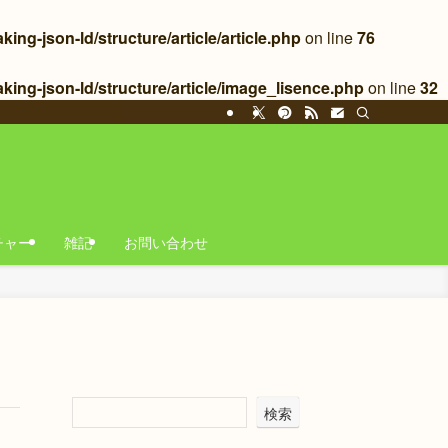
g-json-ld/structure/article/article.php
on line
76
ing-json-ld/structure/article/image_lisence.php
on line
32
チャー
雑記
お問い合わせ
検索