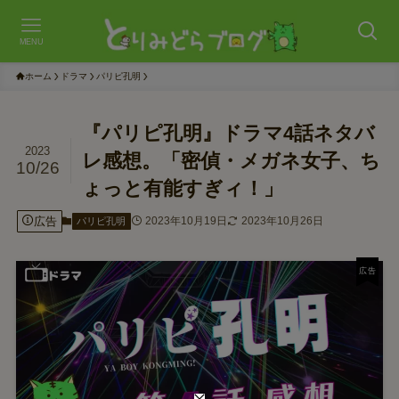
MENU
ホーム
ドラマ
パリピ孔明
『パリピ孔明』ドラマ4話ネタバ
2023
レ感想。「密偵・メガネ女子、ち
10/26
ょっと有能すぎィ！」
広告
2023年10月19日
2023年10月26日
パリピ孔明