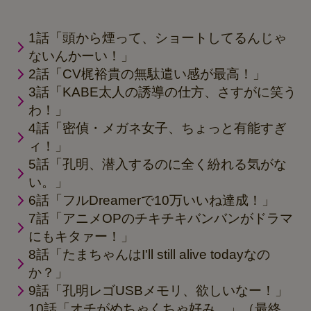
1話「頭から煙って、ショートしてるんじゃ
ないんかーい！」
2話「CV梶裕貴の無駄遣い感が最高！」
3話「KABE太人の誘導の仕方、さすがに笑う
わ！」
4話「密偵・メガネ女子、ちょっと有能すぎ
ィ！」
5話「孔明、潜入するのに全く紛れる気がな
い。」
6話「フルDreamerで10万いいね達成！」
7話「アニメOPのチキチキバンバンがドラマ
にもキタァー！」
8話「たまちゃんはI'll still alive todayなの
か？」
9話「孔明レゴUSBメモリ、欲しいなー！」
10話「オチがめちゃくちゃ好み。」（最終