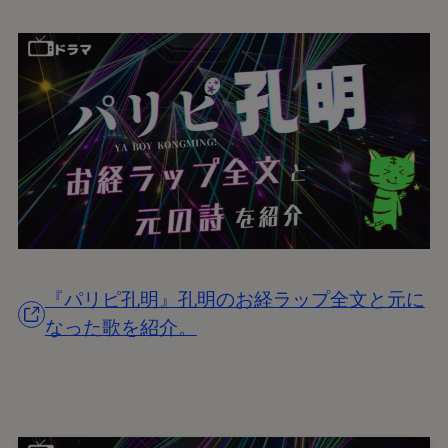
『パリピ孔明』孔明のお経ラップ全文と元に
なった歌を紹介。