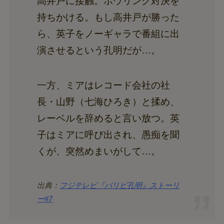
高井戸に接触。ボウリング対決を
持ちかける。もし高井戸が勝った
ら、英子をノーギャラで番組に出
演させるという孔明だが…。
一方、ミアはレコード会社の社
長・山野（七海ひろき）と揉め、
レーベルを辞めると言い放つ。英
子はミアに呼び出され、愚痴を聞
くが、突然めまいがして…。
出典：
フジテレビ『パリピ孔明』ストーリ
ー#7