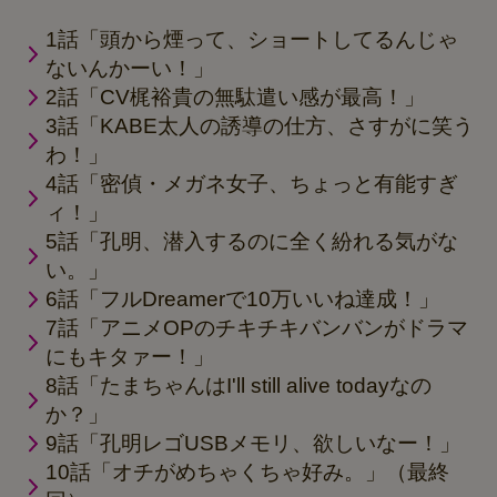
1話「頭から煙って、ショートしてるんじゃ
ないんかーい！」
2話「CV梶裕貴の無駄遣い感が最高！」
3話「KABE太人の誘導の仕方、さすがに笑う
わ！」
4話「密偵・メガネ女子、ちょっと有能すぎ
ィ！」
5話「孔明、潜入するのに全く紛れる気がな
い。」
6話「フルDreamerで10万いいね達成！」
7話「アニメOPのチキチキバンバンがドラマ
にもキタァー！」
8話「たまちゃんはI'll still alive todayなの
か？」
9話「孔明レゴUSBメモリ、欲しいなー！」
10話「オチがめちゃくちゃ好み。」（最終