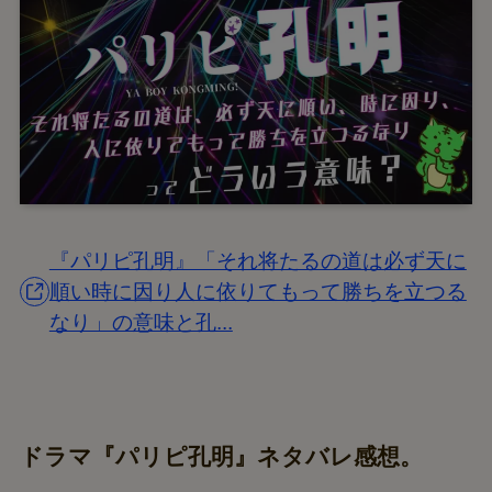
『パリピ孔明』「それ将たるの道は必ず天に
順い時に因り人に依りてもって勝ちを立つる
なり」の意味と孔...
ドラマ『パリピ孔明』ネタバレ感想。