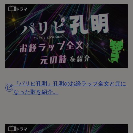
『パリピ孔明』孔明のお経ラップ全文と元に
なった歌を紹介。