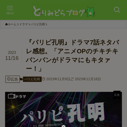
MENU
ホーム
ドラマ
パリピ孔明
『パリピ孔明』ドラマ7話ネタバ
レ感想。「アニメOPのチキチキ
2023
11/16
バンバンがドラマにもキタァ
ー！」
広告
2023年11月9日
2023年11月16日
パリピ孔明