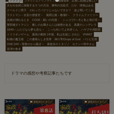
ドラマ
ブラッシュアップライフ
城塚翡翠
忍者に結婚は難しい
夫を社会的に抹殺する５つの方法
勝利の法廷式
だが、情熱はある
クールドジ男子
それってパクリじゃないですか？
波よ聞いてくれ
ラストマン－全盲の捜査官－
風間公親－教場0－
クライムファミリー
夫婦が壊れるとき
CODE－願いの代償－
シッコウ!!～犬と私と執行官～
警部補ダイマジン
癒しのお隣さんには秘密がある
真夏のシンデレラ
18/40～ふたりなら夢も恋も～
こっち向いてよ向井くん
ハヤブサ消防団
トリリオンゲーム
最高の教師 1年後、私は生徒に された
VIVANT
転職の魔王様
この素晴らしき世界
神の雫/Drops of God
パリピ孔明
ONE DAY～聖夜のから騒ぎ～
家政夫のミタゾノ
セクシー田中さん
泥濘の食卓
ドラマの感想や考察記事たちです
家政夫のミタゾノ
家政夫のミタゾノ