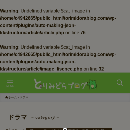
Warning
: Undefined variable $cat_image in
/home/c4942665/public_html/torimidorablog.com/wp-
content/plugins/auto-making-json-
ld/structure/article/article.php
on line
76
Warning
: Undefined variable $cat_image in
/home/c4942665/public_html/torimidorablog.com/wp-
content/plugins/auto-making-json-
ld/structure/article/image_lisence.php
on line
32
MENU
ホーム
ドラマ
ドラマ
– category –