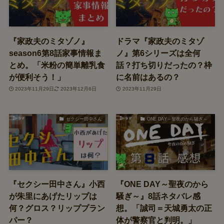
『家政夫のミタゾノ』
ドラマ『家政夫のミタゾ
season6第8話家事情報ま
ノ』第6シリーズは全何
とめ。「米粉の簡単離乳食
話？打ち切りだったの？枠
が便利そう！」
に名前はあるの？
2023年11月29日
2023年12月6日
2023年11月29日
セクシー田中さん
ONE DAY～聖夜のから騒ぎ～
『セクシー田中さん』小西
『ONE DAY～聖夜のから
が朱里にあげたリップは
騒ぎ～』8話ネタバレ感
何？グロス？リッププラン
想。「誠司＝天城勇太の正
パー？
体が警察官と判明。」