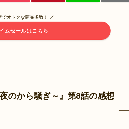
限定でオトクな商品多数！ ／
イムセールはこちら
～聖夜のから騒ぎ～』第8話の感想