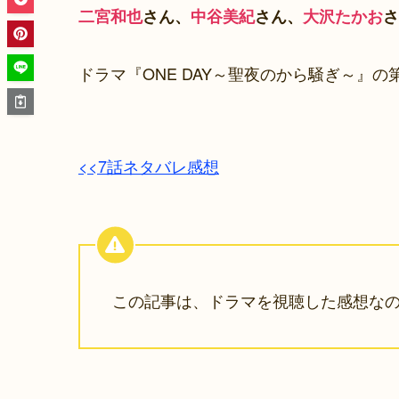
二宮和也
さん、
中谷美紀
さん、
大沢たかお
さ
ドラマ『ONE DAY～聖夜のから騒ぎ～』
<<7話ネタバレ感想
この記事は、ドラマを視聴した感想な