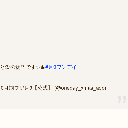
と愛の物語です✨🎄
#月9ワンデイ
期フジ月9【公式】 (@oneday_xmas_ado)