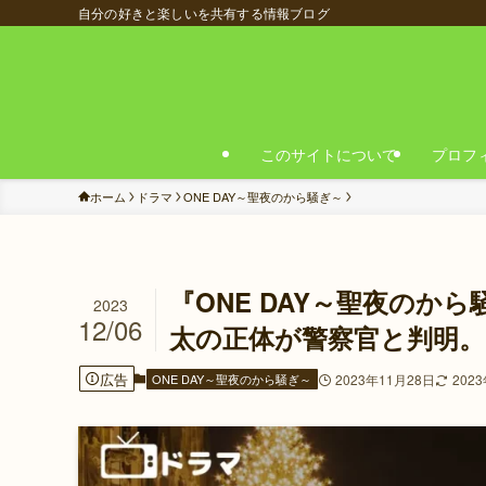
自分の好きと楽しいを共有する情報ブログ
このサイトについて
プロフ
ホーム
ドラマ
ONE DAY～聖夜のから騒ぎ～
『ONE DAY～聖夜のか
2023
12/06
太の正体が警察官と判明。
広告
ONE DAY～聖夜のから騒ぎ～
2023年11月28日
202