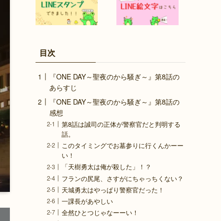
目次
『ONE DAY～聖夜のから騒ぎ～』第8話の
あらすじ
『ONE DAY～聖夜のから騒ぎ～』第8話の
感想
第8話は誠司の正体が警察官だと判明する
話。
このタイミングでお墓参りに行くんかーー
い！
「天樹勇太は俺が殺した」！？
フランの尻尾、さすがにちゃっちくない？
天城勇太はやっぱり警察官だった！
一課長があやしい
全然ひとつじゃなーーい！