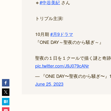
🔹
#中谷美紀
さん
トリプル主演❕
10月期
#月9ドラマ
『ONE DAY～聖夜のから騒ぎ～』
聖夜の１日を１クールで描く謎と奇跡
pic.twitter.com/J9J079cANr
— 『ONE DAY〜聖夜のから騒ぎ〜』10月
June 25, 2023