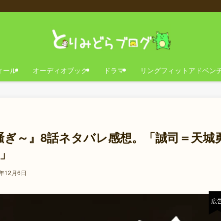
ィール
オーディオブック
ドラマ
リングフィットアドベン
ら騒ぎ～』8話ネタバレ感想。「誠司＝天城
」
3年12月6日