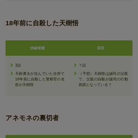
18年前に自殺した天樹悟
伏線候補
回収
3話
？話
天樹勇太が住んでいた住所で
（予想）天樹悟は誠司の父親
18年前に自殺した警察官の名
で、父親の自殺が誠司の行動
前が天樹悟
原因となっている？
アネモネの裏切者