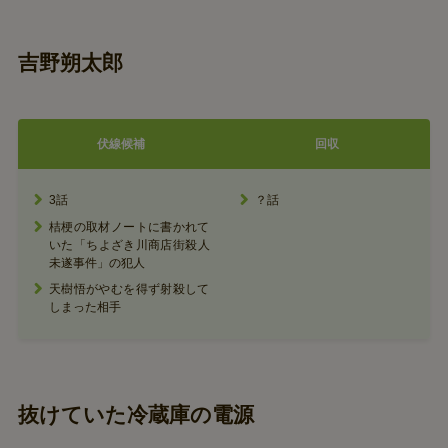
吉野朔太郎
伏線候補
回収
3話
？話
桔梗の取材ノートに書かれて
いた「ちよざき川商店街殺人
未遂事件」の犯人
天樹悟がやむを得ず射殺して
しまった相手
抜けていた冷蔵庫の電源