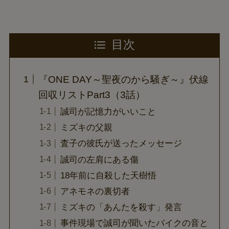
目次
『ONE DAY～聖夜のから騒ぎ～』伏線
回収リストPart3（3話）
誠司が記憶力がいいこと
ミズキの父親
査子の彼氏が送ったメッセージ
誠司の左肩にある傷
18年前に自殺した天樹悟
アネモネの裏切者
ミズキの「あんたを殺す」発言
事件現場で誠司が聞いたバイクの音と