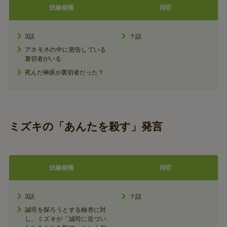
伏線候補
回収
3話
？話
アネモネの中に密告している
裏切者がいる
死んだ榊原が裏切者だった？
ミズキの「あんたを殺す」発言
伏線候補
回収
3話
？話
誠司を探ろうとする柚杏に対
し、ミズキが「誠司に近づい