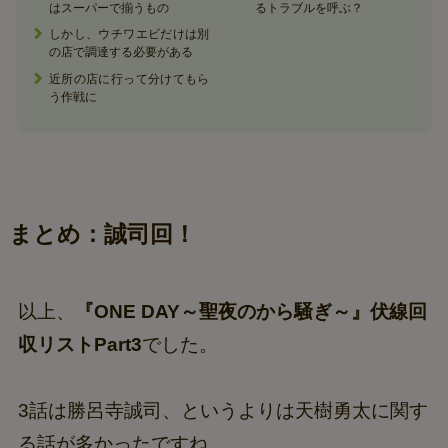
はスーパーで揃うもの
るトラブルを呼ぶ？
しかし、ウチワエビだけは別
の店で調達する必要がある
近所の店に行って分けてもら
う作戦に
まとめ：誠司回！
以上、
『ONE DAY～聖夜のから騒ぎ～』伏線回
収リストPart3
でした。
3話は勝呂寺誠司、というよりは天樹勇太に関す
る話が多かったですね。