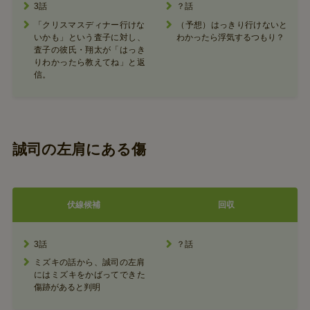
3話
？話
「クリスマスディナー行けな
（予想）はっきり行けないと
いかも」という査子に対し、
わかったら浮気するつもり？
査子の彼氏・翔太が「はっき
りわかったら教えてね」と返
信。
誠司の左肩にある傷
伏線候補
回収
3話
？話
ミズキの話から、誠司の左肩
にはミズキをかばってできた
傷跡があると判明