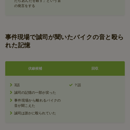
たらあんたを殺す」という旨
の発言をする
事件現場で誠司が聞いたバイクの音と殴ら
れた記憶
伏線候補
回収
3話
？話
誠司の記憶の一部が戻った
事件現場から離れるバイクの
音が聞こえた
誠司は誰かに殴られていた