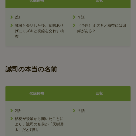
伏線候補
回収
2話
？話
誠司と会話した後、意味あり
（予想）ミズキと柚杏には因
げにミズキと視線を交わす柚
縁がある？
杏
誠司の本当の名前
伏線候補
回収
2話
？話
桔梗が後輩から聞いたことに
より、誠司の名前が「天樹勇
太」だと判明。