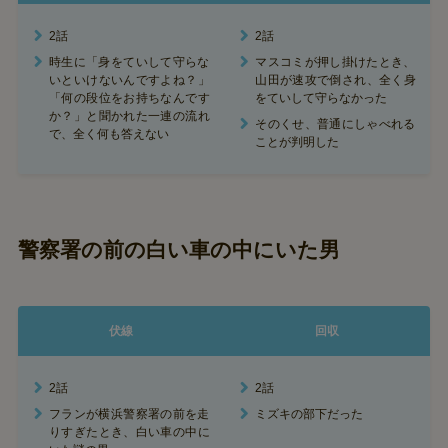
2話
2話
時生に「身をていして守らな
マスコミが押し掛けたとき、
いといけないんですよね？」
山田が速攻で倒され、全く身
「何の段位をお持ちなんです
をていして守らなかった
か？」と聞かれた一連の流れ
そのくせ、普通にしゃべれる
で、全く何も答えない
ことが判明した
警察署の前の白い車の中にいた男
伏線
回収
2話
2話
フランが横浜警察署の前を走
ミズキの部下だった
りすぎたとき、白い車の中に