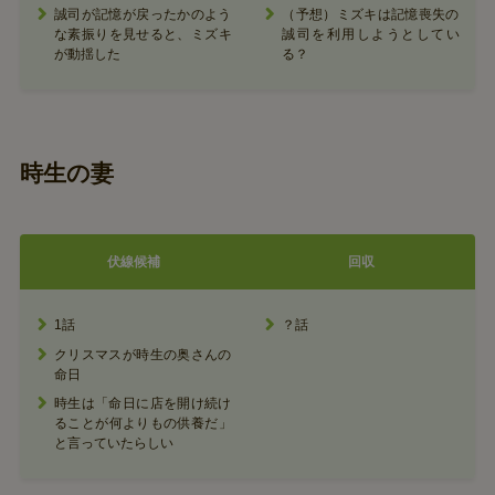
誠司が記憶が戻ったかのよう
（予想）ミズキは記憶喪失の
な素振りを見せると、ミズキ
誠司を利用しようとしてい
が動揺した
る？
時生の妻
伏線候補
回収
1話
？話
クリスマスが時生の奥さんの
命日
時生は「命日に店を開け続け
ることが何よりもの供養だ」
と言っていたらしい