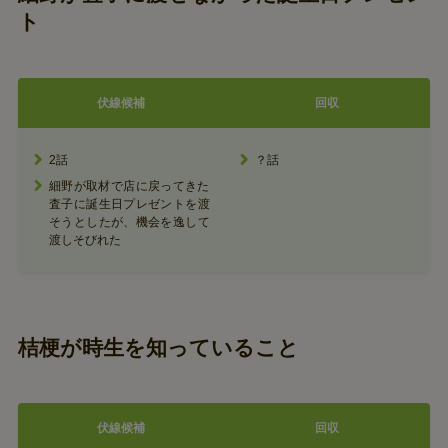
ト
伏線候補
回収
2話
？話
細野が取材で店に戻ってきた
査子に誕生日プレゼントを渡
そうとしたが、機会を逸して
渡しそびれた
桔梗が時生を知っていること
伏線候補
回収