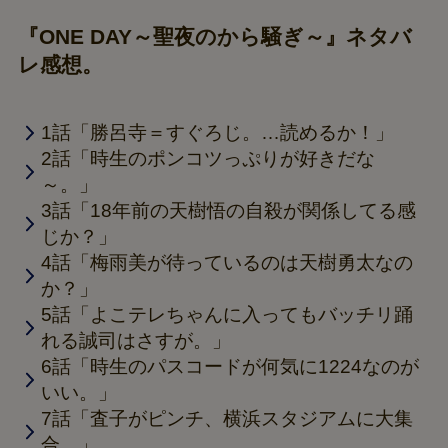
『ONE DAY～聖夜のから騒ぎ～』ネタバ
レ感想。
1話「勝呂寺＝すぐろじ。…読めるか！」
2話「時生のポンコツっぷりが好きだな
～。」
3話「18年前の天樹悟の自殺が関係してる感
じか？」
4話「梅雨美が待っているのは天樹勇太なの
か？」
5話「よこテレちゃんに入ってもバッチリ踊
れる誠司はさすが。」
6話「時生のパスコードが何気に1224なのが
いい。」
7話「査子がピンチ、横浜スタジアムに大集
合。」