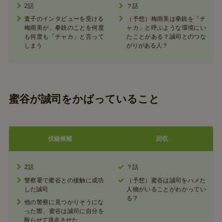
2話
？話
査子のインタビューを受ける
（予想）梅雨美は拳銃を「チ
梅雨美が、拳銃のことを何度
ャカ」と呼ぶような環境にい
も何度も「チャカ」と言って
たことがある？誠司とのつな
しまう
がりがある人？
蜜谷が誠司をかばっていること
伏線候補
回収
2話
？話
警察署で蜜谷との接触に成功
（予想）蜜谷は誠司をハメた
した誠司
人物がいることがわかってい
る？
他の警察に見つかりそうにな
った際、蜜谷は誠司に自分を
殴らせて逃走させた