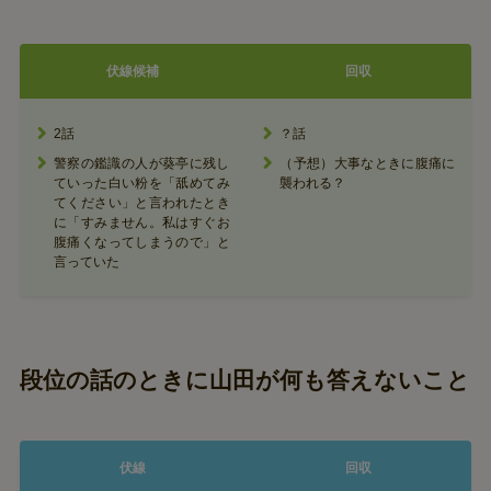
伏線候補
回収
2話
？話
警察の鑑識の人が葵亭に残し
（予想）大事なときに腹痛に
ていった白い粉を「舐めてみ
襲われる？
てください」と言われたとき
に「すみません。私はすぐお
腹痛くなってしまうので」と
言っていた
段位の話のときに山田が何も答えないこと
伏線
回収