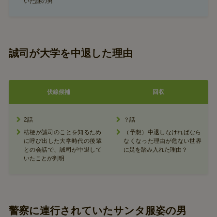
いた謎の男
誠司が大学を中退した理由
伏線候補
回収
2話
？話
桔梗が誠司のことを知るため
（予想）中退しなければなら
に呼び出した大学時代の後輩
なくなった理由が危ない世界
との会話で、誠司が中退して
に足を踏み入れた理由？
いたことが判明
警察に連行されていたサンタ服姿の男