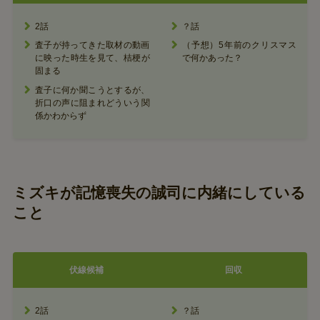
2話
？話
査子が持ってきた取材の動画
（予想）5年前のクリスマス
に映った時生を見て、桔梗が
で何かあった？
固まる
査子に何か聞こうとするが、
折口の声に阻まれどういう関
係かわからず
ミズキが記憶喪失の誠司に内緒にしている
こと
伏線候補
回収
2話
？話