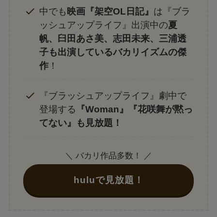
中でも
映画『架空OL日記』
は『ブラ
ッシュアップライフ』出演中の
夏
帆、臼田あさ美、志田未来、三浦透
子も出演しているバカリイズムの傑
作
！
『ブラッシュアップライフ』劇中で
登場する
『Woman』『花咲舞が黙っ
てない』も見放題！
＼ バカリ作品多数！ ／
huluで見放題！