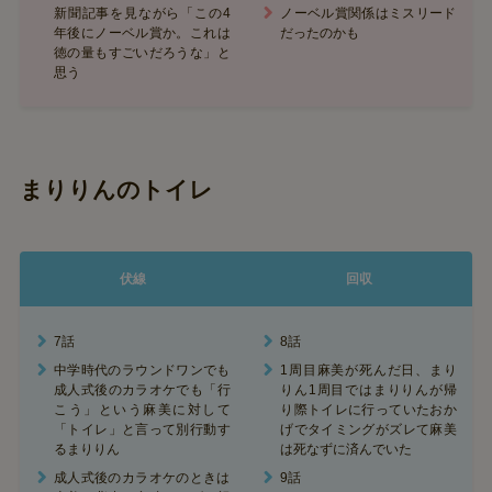
新聞記事を見ながら「この4
ノーベル賞関係はミスリード
年後にノーベル賞か。これは
だったのかも
徳の量もすごいだろうな」と
思う
まりりんのトイレ
伏線
回収
7話
8話
中学時代のラウンドワンでも
1周目麻美が死んだ日、まり
成人式後のカラオケでも「行
りん1周目ではまりりんが帰
こう」という麻美に対して
り際トイレに行っていたおか
「トイレ」と言って別行動す
げでタイミングがズレて麻美
るまりりん
は死なずに済んでいた
成人式後のカラオケのときは
9話