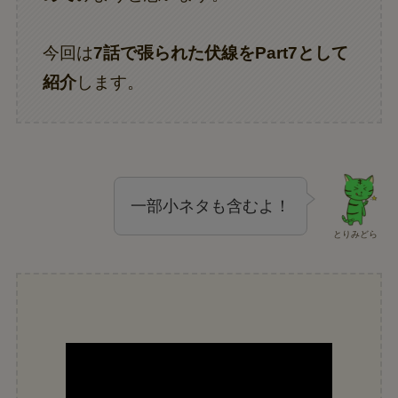
今回は
7話で張られた伏線をPart7として
紹介
します。
一部小ネタも含むよ！
とりみどら