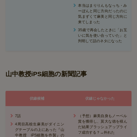
本当はまりりんもなっち・み
ーぽんと同じ方向だったのに
気まずくて麻美と同じ方向に
来てしまった
35歳で再会したときに「お互
いに気を使い合っていた」と
判明して話のネタになった
山中教授iPS細胞の新聞記事
伏線候補
伏線じゃなかった
7話
（予想）麻美自身もノーベル
賞を獲得し、莫大な徳を積ん
4周目高校生麻美がダイニン
だ結果ブラッシュアップライ
グテーブルの上にあった『山
フ成功する？→外れた
中教授 iPS細胞を作製』の