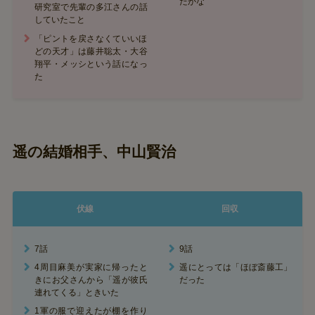
たかな
研究室で先輩の多江さんの話
していたこと
「ピントを戻さなくていいほ
どの天才」は藤井聡太・大谷
翔平・メッシという話になっ
た
遥の結婚相手、中山賢治
伏線
回収
7話
9話
4周目麻美が実家に帰ったと
遥にとっては「ほぼ斎藤工」
きにお父さんから「遥が彼氏
だった
連れてくる」ときいた
1軍の服で迎えたが棚を作り