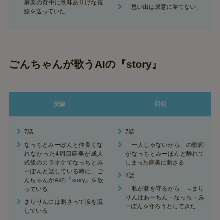
麻美の背中に意味ありげな視
「思い出は尿意に勝てない」
線を送っていた
ごんちゃんが歌うAIの『story』
伏線
回収
7話
7話
なっちとみーぽんと仲良くな
「一人じゃないから」の歌詞
れなかった4周目麻美が成人
がなっちとみーぽんと離れて
式後のカラオケでなっちとみ
しまった麻美に刺さる
ーぽんと話している時に、ご
8話
んちゃんがAIの『story』を歌
「私が君を守るから」→まり
っている
りんはあーちん・なっち・み
まりりんには刺さって涙を流
ーぽんを守ろうとしてきた
している