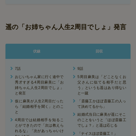
遥の「お姉ちゃん人生2周目でしょ」発言
伏線
回収
7話
9話
おじいちゃん家に行く途中で
5周目麻美は「どことなくお
秀才すぎる4周目麻美に「お
父さんに似てる相手だと思
姉ちゃん人生2周目でしょ」
う」というも遥はあり得ない
と発言
と一蹴
仮に麻美が人生2周目だった
「斎藤工かほぼ斎藤工の人っ
ら「結婚相手を聞く」とのこ
て決めてるから」
と
結婚式当日に麻美が遥にそこ
4周目では結婚相手を知るこ
のことをいうと「ほぼ斎藤工
とができたので「次は教えら
でしょ？」と遥は応じる
れるな」「次があっちゃいけ
「ナイスほぼ斎藤工！」