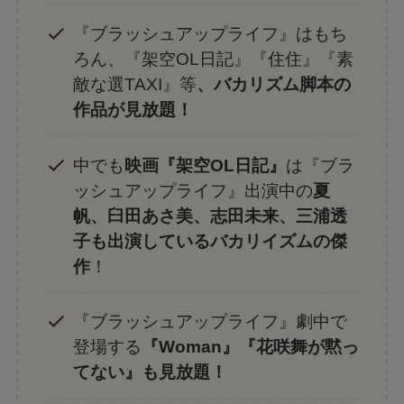
『ブラッシュアップライフ』はもち
ろん、『架空OL日記』『住住』『素
敵な選TAXI』等
、バカリズム脚本の
作品が見放題！
中でも
映画『架空OL日記』
は『ブラ
ッシュアップライフ』出演中の
夏
帆、臼田あさ美、志田未来、三浦透
子も出演しているバカリイズムの傑
作
！
『ブラッシュアップライフ』劇中で
登場する
『Woman』『花咲舞が黙っ
てない』も見放題！