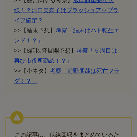
>>【服に関する考察】
服は超重要な伏
線！？河口美奈子はブラッシュアップラ
イフ確定？
>>【結末予想】
考察「結末はハト転生エ
ンド！？」
>>【8話以降展開予想】
考察「５周目は
再び市役所勤め！？」
>>【小ネタ】
考察「前野朋哉は死亡フラ
グ！？」
この記事は、伏線回収をまとめているた