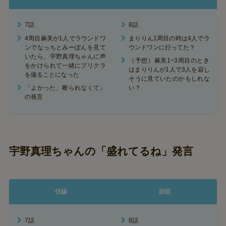
7話
8話
4周目麻美が1人でラウンドワ
まりりん1周目の時は4人でラ
ンでなっちとみーぽんを見て
ウンドワンに行ってた？
いたら、宇野真理ちゃんに声
（予想）麻美1~3周目のとき
をかけられて一緒にプリクラ
はまりりんが1人で3人を寂し
を撮ることになった
そうに見ていたのかもしれな
「よかった、断られなくて」
い？
の発言
宇野真理ちゃんの「盛れてるね」発言
伏線
回収
7話
8話