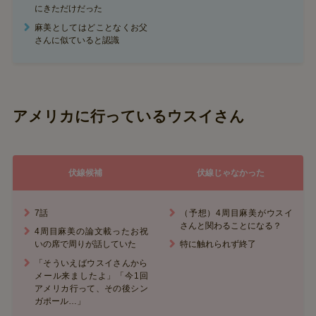
にきただけだった
麻美としてはどことなくお父
さんに似ていると認識
アメリカに行っているウスイさん
伏線候補
伏線じゃなかった
7話
（予想）4周目麻美がウスイ
さんと関わることになる？
4周目麻美の論文載ったお祝
いの席で周りが話していた
特に触れられず終了
「そういえばウスイさんから
メール来ましたよ」「今1回
アメリカ行って、その後シン
ガポール…」