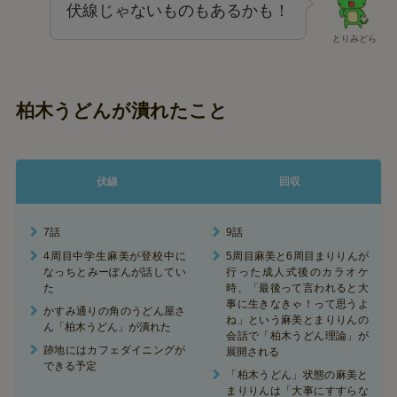
伏線じゃないものもあるかも！
とりみどら
柏木うどんが潰れたこと
伏線
回収
7話
9話
4周目中学生麻美が登校中に
5周目麻美と6周目まりりんが
なっちとみーぽんが話してい
行った成人式後のカラオケ
た
時、「最後って言われると大
事に生きなきゃ！って思うよ
かすみ通りの角のうどん屋さ
ね」という麻美とまりりんの
ん「柏木うどん」が潰れた
会話で「柏木うどん理論」が
跡地にはカフェダイニングが
展開される
できる予定
「柏木うどん」状態の麻美と
まりりんは「大事にすすらな