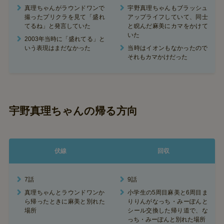
真理ちゃんがラウンドワンで
宇野真理ちゃんもブラッシュ
撮ったプリクラを見て「盛れ
アップライフしていて、同士
てるね」と発言していた
と睨んだ麻美にカマをかけて
いた
2003年当時に「盛れてる」と
いう表現はまだなかった
当時はイオンもなかったので
それもカマかけだった
宇野真理ちゃんの帰る方向
伏線
回収
7話
9話
真理ちゃんとラウンドワンか
小学生の5周目麻美と6周目ま
ら帰ったときに麻美と別れた
りりんがなっち・みーぽんと
場所
シール交換した帰り道で、な
っち・みーぽんと別れた場所