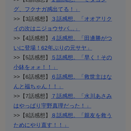
グ、フクナガ感出てる！」
>>【3話感想】
３話感想。「オオアリク
イの次はニジョウサバ…」
>>【4話感想】
４話感想。「田邊勝がつ
いに登場！62年ぶりの元サヤ」
>>【5話感想】
５話感想。「早く！その
小鉢をォォ！！」
>>【6話感想】
６話感想。「救世主はな
んと福ちゃん！！」
>>【7話感想】
７話感想。「水川あさみ
はやっぱり宇野真理だった！」
>>【8話感想】
８話感想。「親友を救う
ためにやり直す！！」