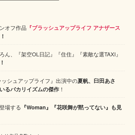
ンオフ作品
『ブラッシュアップライフ アナザース
け！
ん、『架空OL日記』『住住』『素敵な選TAXI』
！
ラッシュアップライフ』出演中の
夏帆、臼田あさ
！
いるバカリイズムの傑作
登場する
『Woman』『花咲舞が黙ってない』も見