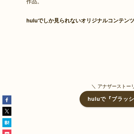
作品。
huluでしか見られないオリジナルコンテン
＼ アナザーストー
huluで『ブラ