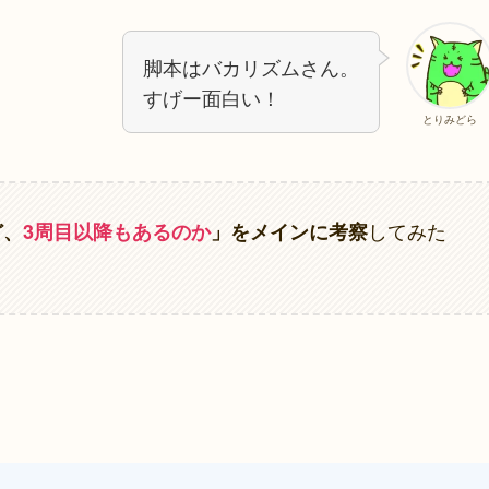
脚本はバカリズムさん。
すげー面白い！
とりみどら
してみた
ど、
3周目以降もあるのか
」をメインに考察