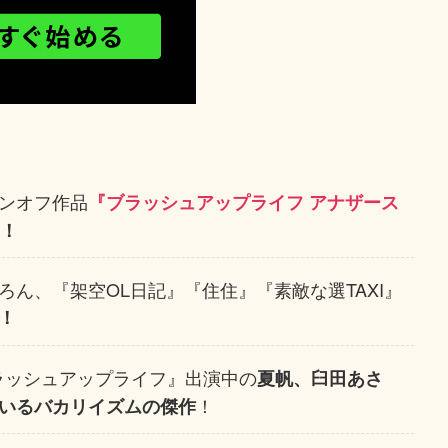
ンオフ作品
『ブラッシュアップライフ アナザース
け！
ん、『架空OL日記』『住住』『素敵な選TAXI』
！
ラッシュアップライフ』出演中の
夏帆、臼田あさ
！
いるバカリイズムの傑作