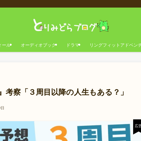
ィール
オーディオブック
ドラマ
リングフィットアドベン
』考察「３周目以降の人生もある？」
9日