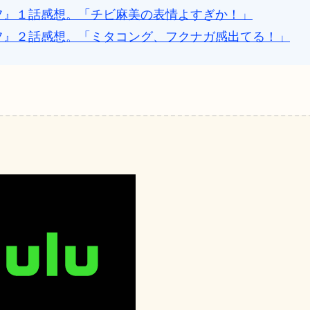
フ』１話感想。「チビ麻美の表情よすぎか！」
フ』２話感想。「ミタコング、フクナガ感出てる！」