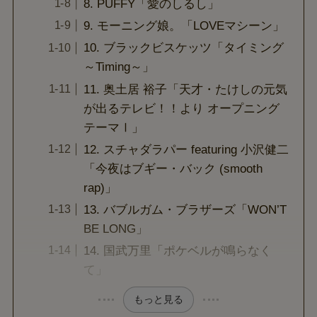
8. PUFFY「愛のしるし」
9. モーニング娘。「LOVEマシーン」
10. ブラックビスケッツ「タイミング
～Timing～」
11. 奥土居 裕子「天才・たけしの元気
が出るテレビ！！より オープニング
テーマⅠ」
12. スチャダラパー featuring 小沢健二
「今夜はブギー・バック (smooth
rap)」
13. バブルガム・ブラザーズ「WON’T
BE LONG」
14. 国武万里「ポケベルが鳴らなく
て」
もっと見る