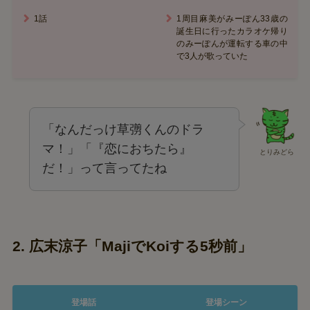
1話
1周目麻美がみーぽん33歳の
誕生日に行ったカラオケ帰り
のみーぽんが運転する車の中
で3人が歌っていた
「なんだっけ草彅くんのドラ
マ！」「『恋におちたら』
とりみどら
だ！」って言ってたね
2. 広末涼子「MajiでKoiする5秒前」
登場話
登場シーン