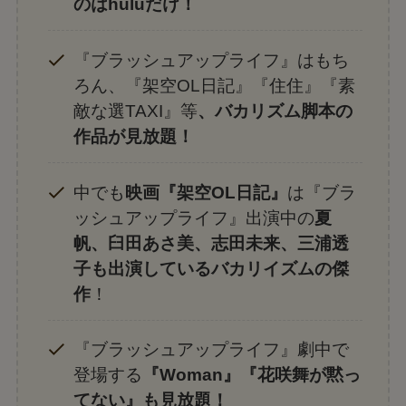
のはhuluだけ！
『ブラッシュアップライフ』はもち
ろん、『架空OL日記』『住住』『素
敵な選TAXI』等
、バカリズム脚本の
作品が見放題！
中でも
映画『架空OL日記』
は『ブラ
ッシュアップライフ』出演中の
夏
帆、臼田あさ美、志田未来、三浦透
子も出演しているバカリイズムの傑
作
！
『ブラッシュアップライフ』劇中で
登場する
『Woman』『花咲舞が黙っ
てない』も見放題！