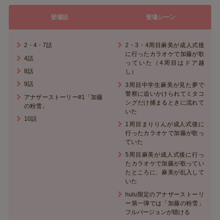
登場話
登場シーン
2・4・7話
2・3・4周目麻美が成人式後
に行ったカラオケで加藤が歌
4話
っていた（4周目はドア越
8話
し）
9話
3周目中学生麻美が見た夢で
警察に追いかけられてミタコ
アナザーストーリー#1「加藤
ングだけ捕まるときに流れて
の粉雪」
いた
10話
1周目まりりんが成人式後に
行ったカラオケで加藤が歌っ
ていた
5周目麻美が成人式後に行っ
たカラオケで加藤が歌ってい
たところに、麻美が乱入して
いた
hulu限定のアナザーストーリ
ー第一弾では「加藤の粉雪」
フルバージョンが聴ける