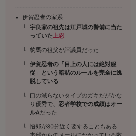
伊賀忍者の家系
宇良家の祖先は江戸城の警備に当た
っていた
上忍
豹馬の祖父が評議員だった
伊賀忍者の「目上の人には絶対服
従」という暗黙のルールを完全に逸
脱している
口の減らないタイプのガキだがかな
り優秀で、
忍者学校での成績はオー
ルA
だった
悟郎が30分近く要することもある
本部からのメールにかかっている数