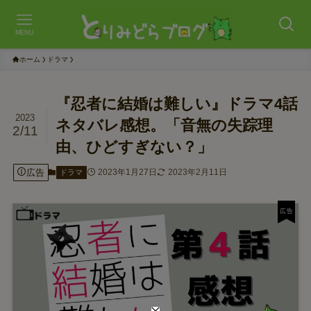
MENU
ホーム
ドラマ
『忍者に結婚は難しい』ドラマ4話
2023
ネタバレ感想。「音無の失踪理
2/11
由、ひどすぎない？」
広告
2023年1月27日
2023年2月11日
ドラマ