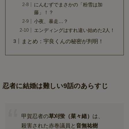
にんむずでまさかの「粉雪は加
藤」！？
小夜、暴走…？
エンディングはすれ違い始めた2人！
まとめ：宇良くんの秘密が判明！
忍者に結婚は難しい9話のあらすじ
甲賀忍者の
草刈蛍（菜々緒）
は、
殺害された赤巻議員と
音無祐樹