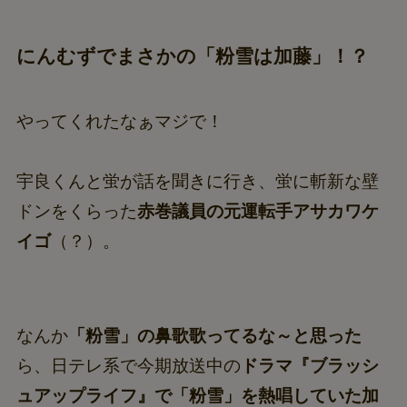
にんむずでまさかの「粉雪は加藤」！？
やってくれたなぁマジで！
宇良くんと蛍が話を聞きに行き、蛍に斬新な壁
ドンをくらった
赤巻議員の元運転手アサカワケ
イゴ
（？）。
なんか
「粉雪」の鼻歌歌ってるな～と思った
ら、日テレ系で今期放送中の
ドラマ『ブラッシ
ュアップライフ』で「粉雪」を熱唱していた加