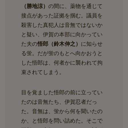
（勝地涼）
の間に、薬物を通じて
接点があった証拠を掴む。議員を
殺害した真犯人は音無ではないか
と疑い、伊賀の本部に向かってい
た夫の
悟郎（鈴木伸之）
に知らせ
る蛍。だが蛍のもとへ向かおうと
した悟郎は、何者かに襲われて拘
束されてしまう。
目を覚ました悟郎の前に立ってい
たのは音無たち、伊賀忍者だっ
た。音無は、蛍から何を聞いたの
か、と悟郎を問い詰めた。そこで