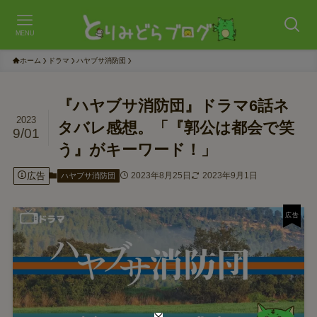
MENU
ホーム
ドラマ
ハヤブサ消防団
『ハヤブサ消防団』ドラマ6話ネ
2023
タバレ感想。「『郭公は都会で笑
9/01
う』がキーワード！」
広告
2023年8月25日
2023年9月1日
ハヤブサ消防団