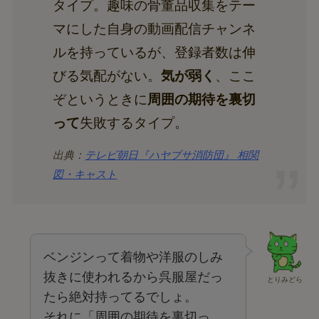
タイプ。趣味の骨董品収集をテー
マにした自身の動画配信チャンネ
ルを持っているが、登録者数は伸
びる気配がない。
気が弱く
、ここ
ぞというときに
周囲の期待を裏切
って
失敗するタイプ。
出典：
テレビ朝日『ハヤブサ消防団』 相関
図・キャスト
ベンジンって着物や洋服のしみ
抜きに使われるから呉服屋だっ
とりみどら
たら絶対持ってるでしょ。
それに「周囲の期待を裏切っ