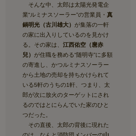
そんな中、太郎は太陽光発電企
業“ルミナスソーラー”の営業員・
真
鍋明光（古川雄大）
が集落の一軒
の家に出入りしているのを見かけ
る。その家は、
江西佑空（麿赤
兒）
が住職を務める“随明寺”に多額
の寄進し、かつルミナスソーラー
から土地の売却を持ちかけられて
いる5軒のうちの1軒、つまり、太
郎が次に放火のターゲットにされ
るのではとにらんでいた家のひと
つだった。
その直後、太郎の背後に現れた
のは…なんと消防団メンバーの
山