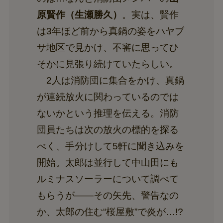
原賢作（生瀬勝久）
。実は、賢作
は3年ほど前から真鍋の姿をハヤブ
サ地区で見かけ、不審に思ってひ
そかに見張り続けていたらしい。
2人は消防団に集合をかけ、真鍋
が連続放火に関わっているのでは
ないかという推理を伝える。消防
団員たちは次の放火の標的を探る
べく、手分けして5軒に聞き込みを
開始。太郎は並行して中山田にも
ルミナスソーラーについて調べて
もらうが――その矢先、警告なの
か、太郎の住む“桜屋敷”で炎が…!?