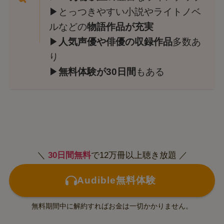
▶とっつきやすい小説やライトノベ
ルなどの
物語作品が充実
▶
人気声優や俳優の収録作品
多数あ
り
▶
無料体験が30日間
もある
＼
30日間無料
で12万冊以上聴き放題 ／
Audible無料体験
無料期間中に解約すればお金は一切かかりません。