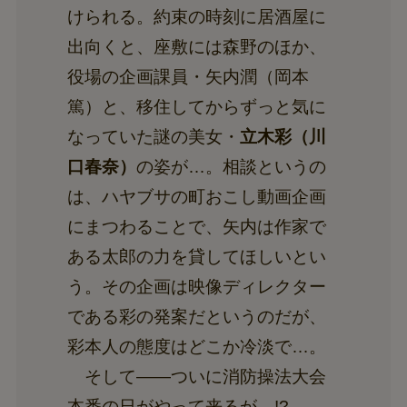
けられる。約束の時刻に居酒屋に
出向くと、座敷には森野のほか、
役場の企画課員・矢内潤（岡本
篤）と、移住してからずっと気に
なっていた謎の美女・
立木彩（川
口春奈）
の姿が…。相談というの
は、ハヤブサの町おこし動画企画
にまつわることで、矢内は作家で
ある太郎の力を貸してほしいとい
う。その企画は映像ディレクター
である彩の発案だというのだが、
彩本人の態度はどこか冷淡で…。
そして――ついに消防操法大会
本番の日がやって来るが…!?