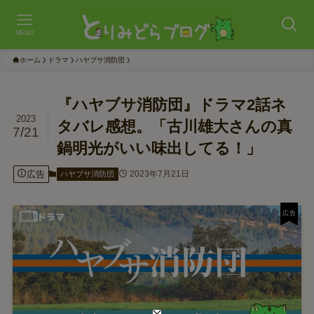
MENU
ホーム
ドラマ
ハヤブサ消防団
『ハヤブサ消防団』ドラマ2話ネ
2023
タバレ感想。「古川雄大さんの真
7/21
鍋明光がいい味出してる！」
広告
2023年7月21日
ハヤブサ消防団