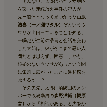
そんな中、太郎はハヤブサ地区
を襲った連続放火事件の犯人が、
先日遺体となって見つかった
山原
浩喜（一ノ瀬ワタル）
だというウ
ワサが出回っていることを知る。
一瞬だが生前の浩喜と会話を交わ
した太郎は、彼がそこまで悪い人
間だとは思えず、困惑。しかも、
根拠のないウワサがあっという間
に集落に広がったことに違和感を
覚えるが…!?
その矢先、太郎は消防団のメン
バーで役場勤務の
森野洋輔（梶原
善）
から「相談がある」と声をか