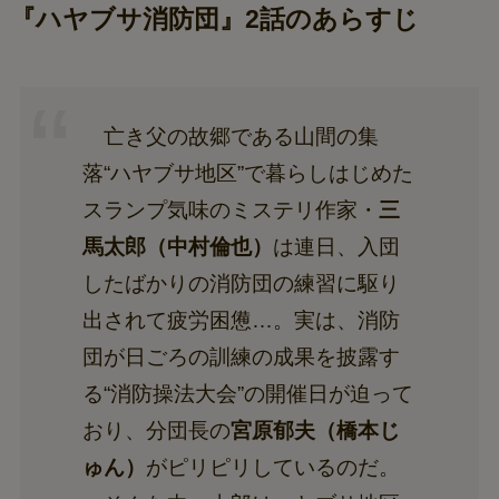
『ハヤブサ消防団』2話のあらすじ
亡き父の故郷である山間の集
落“ハヤブサ地区”で暮らしはじめた
スランプ気味のミステリ作家・
三
馬太郎（中村倫也）
は連日、入団
したばかりの消防団の練習に駆り
出されて疲労困憊…。実は、消防
団が日ごろの訓練の成果を披露す
る“消防操法大会”の開催日が迫って
おり、分団長の
宮原郁夫（橋本じ
ゅん）
がピリピリしているのだ。