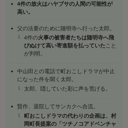
4件の放火はハヤブサの人間の可能性が
高い。
父の法要のために随明寺へ行った太郎。
4件の
火事の被害者たちは随明寺へ飛
びぬけて高い寄進額を払っていた
こと
が判明。
中山田との電話で町おこしドラマが中止
になった件を聞く太郎。
太郎、隠していた彩に声を荒げる。
賢作、退院してサンカクへ合流。
町おこしドラマの代わりの企画は、村
岡町長提案の「ツチノコアドベンチャ