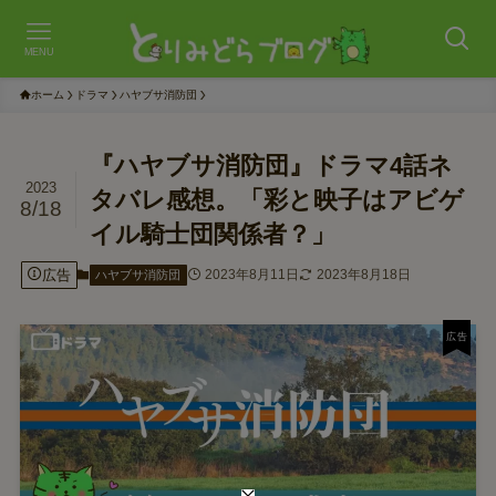
MENU
ホーム
ドラマ
ハヤブサ消防団
『ハヤブサ消防団』ドラマ4話ネ
2023
タバレ感想。「彩と映子はアビゲ
8/18
イル騎士団関係者？」
広告
2023年8月11日
2023年8月18日
ハヤブサ消防団