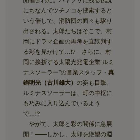
開催された。ハヤブサに残る伝説
にちなんでツチノコを捜索すると
いう催しで、消防団の面々も駆り
出される。太郎たちはそこで、村
岡にドラマ企画の再考を直談判す
る彩を見かけて…!? さらに、村
岡に挨拶する太陽光発電企業“ルミ
ナスソーラー”の営業スタッフ・
真
鍋明光（古川雄大）
の姿も目撃。
ルミナスソーラーは、町の中枢に
も巧みに入り込んでいるよう
で…!?
やがて、太郎と彩の関係に急展
開！――しかし、太郎を絶望の淵