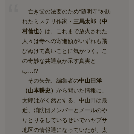
亡き父の法要のため“随明寺”を訪
れたミステリ作家・
三馬太郎（中
村倫也）
は、これまで放火された
人々は寺への寄進額がいずれも飛
びぬけて高いことに気がつく。こ
の奇妙な共通点が示す真実と
は…!?
その矢先、編集者の
中山田洋
（山本耕史）
から聞いた情報に、
太郎はがく然とする。中山田は最
近、消防団メンバーとメールのや
りとりをしているせいでハヤブサ
地区の情報通になっていたが、太