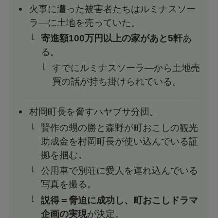
火事に遭った被害者たちはルミナスソー
ラ―に土地を売っていた。
寄進額100万円以上の家があと5軒
あ
る。
すでにルミナスソーラ―から土地売
買の話が持ち掛けられている。
村岡町長を脅すハヤブサ分団。
賢作の甥の勝と森野が町おこしの観光
助成金を村岡町長が使い込んでいる証
拠を掴む。
公用車で別荘に愛人を連れ込んでいる
写真を撮る。
説得＝脅迫に成功し、町おこしドラマ
企画の実現
が決定。