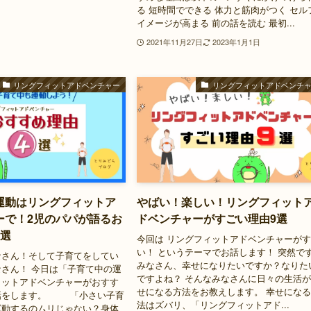
る 短時間でできる 体力と筋肉がつく セル
イメージが高まる 前の話を読む 最初...
2021年11月27日
2023年1月1日
リングフィットアドベンチャー
リングフィットアドベンチ
運動はリングフィットア
やばい！楽しい！リングフィット
ーで！2児のパパが語るお
ドベンチャーがすごい理由9選
4選
今回は リングフィットアドベンチャーが
い！ というテーマでお話します！ 突然で
なさん！そして子育てをしてい
みなさん、幸せになりたいですか？なりた
さん！ 今日は「子育て中の運
ですよね？ そんなみなさんに日々の生活
ィットアドベンチャーがおすす
せになる方法をお教えします。 幸せにな
話をします。 「小さい子育
法はズバリ、「リングフィットアド...
運動するのムリじゃない？身体