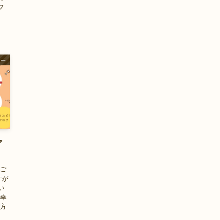
フ
ャー
ア
すご
すが
い
が幸
る方