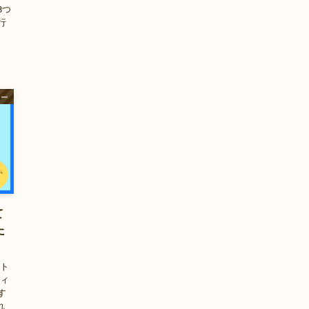
8つ
行
ャー
て
た
ット
フィ
す
れ