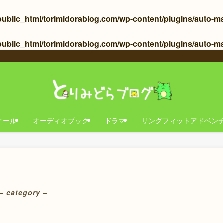
blic_html/torimidorablog.com/wp-content/plugins/auto-makin
ublic_html/torimidorablog.com/wp-content/plugins/auto-mak
ィール
オーディオブック
ドラマ
リングフィットアドベン
– category –