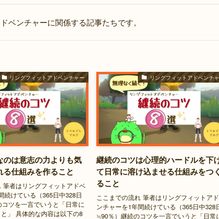
アドベンチャーに関係する記事たちです。
リングフィットアドベンチャー
リングフィットアドベンチ
なのは意志の力よりも気
継続のコツは心理的ハードルを下
れる仕組みを作ること
て日常に溶け込ませる仕組みをつ
ること
 筆者はリングフィットアドベ
間続けている（365日中328日
ここまでの流れ 筆者はリングフィットア
続のコツを一言でいうと「日常に
ンチャーを1年間続けている（365日中328
と」 具体的な内容は以下の8
≒90％）継続のコツを一言でいうと「日常