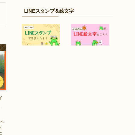
LINEスタンプ＆絵文字
ャー
げ
く
ドベ
日
に