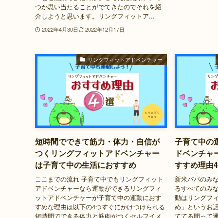
つか思い当たることがでてきたのでそれを紹
介しようと思います。リングフィットア...
2022年4月30日
2022年12月17日
リングフィットアドベンチャー
短時間でできて筋力・体力・自信が
子育て中の
つくリングフィットアドベンチャー
ドベンチャ
は子育て中の生活におすすめ
すすめ理由
ここまでの流れ 子育て中でもリングフィット
新米パパのみ
アドベンチャーなら運動ができるリングフィ
るすべてのみな
ットアドベンチャーが子育て中の運動におす
動はリングフ
すめな理由は以下の4つすぐにかけつけられる
め」というお
短時間でできる体力と筋肉がつくセルフイメ
ててる間って