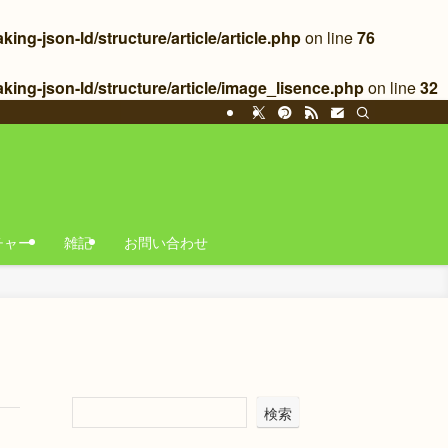
g-json-ld/structure/article/article.php
on line
76
ing-json-ld/structure/article/image_lisence.php
on line
32
チャー
雑記
お問い合わせ
検索