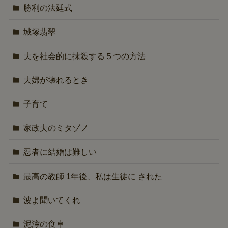
勝利の法廷式
城塚翡翠
夫を社会的に抹殺する５つの方法
夫婦が壊れるとき
子育て
家政夫のミタゾノ
忍者に結婚は難しい
最高の教師 1年後、私は生徒に された
波よ聞いてくれ
泥濘の食卓