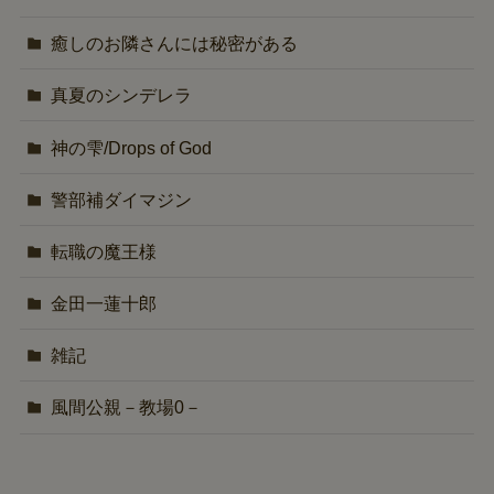
癒しのお隣さんには秘密がある
真夏のシンデレラ
神の雫/Drops of God
警部補ダイマジン
転職の魔王様
金田一蓮十郎
雑記
風間公親－教場0－