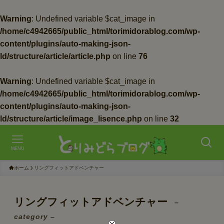
Warning
: Undefined variable $cat_image in
/home/c4942665/public_html/torimidorablog.com/wp-
content/plugins/auto-making-json-
ld/structure/article/article.php
on line
76
Warning
: Undefined variable $cat_image in
/home/c4942665/public_html/torimidorablog.com/wp-
content/plugins/auto-making-json-
ld/structure/article/image_lisence.php
on line
32
MENU
ホーム
リングフィットアドベンチャー
リングフィットアドベンチャー
–
category –