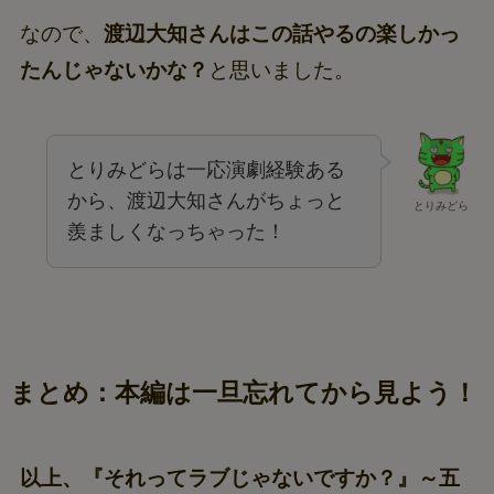
なので、
渡辺大知さんはこの話やるの楽しかっ
たんじゃないかな？
と思いました。
とりみどらは一応演劇経験ある
から、渡辺大知さんがちょっと
とりみどら
羨ましくなっちゃった！
まとめ：本編は一旦忘れてから見よう！
以上、『それってラブじゃないですか？』～五