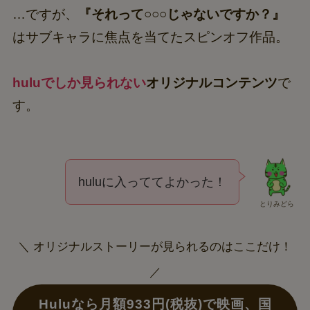
…ですが、
『それって○○○じゃないですか？』
はサブキャラに焦点を当てたスピンオフ作品。
huluでしか見られない
オリジナルコンテンツ
で
す。
huluに入っててよかった！
とりみどら
＼ オリジナルストーリーが見られるのはここだけ！
／
Huluなら月額933円(税抜)で映画、国