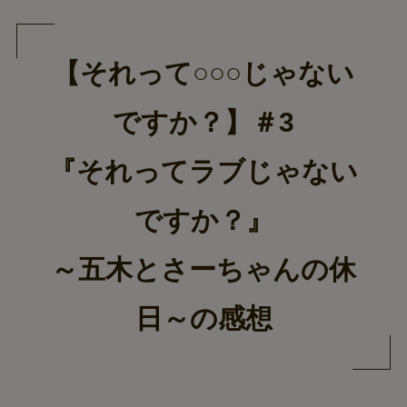
【それって○○○じゃない
ですか？】＃3
『それってラブじゃない
ですか？』
～五木とさーちゃんの休
日～の感想