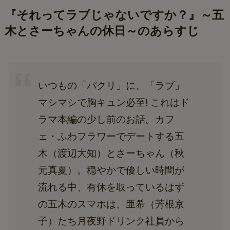
『それってラブじゃないですか？』～五
木とさーちゃんの休日～のあらすじ
いつもの「パクリ」に、「ラブ」
マシマシで胸キュン必至! これはド
ラマ本編の少し前のお話。カフ
ェ・ふわフラワーでデートする五
木（渡辺大知）とさーちゃん（秋
元真夏）。穏やかで優しい時間が
流れる中、有休を取っているはず
の五木のスマホは、亜希（芳根京
子）たち月夜野ドリンク社員から