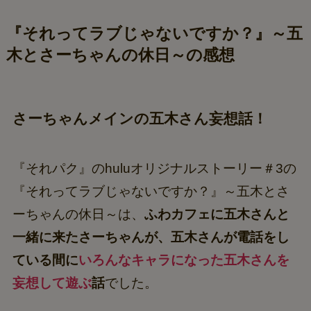
『それってラブじゃないですか？』～五
木とさーちゃんの休日～の感想
さーちゃんメインの五木さん妄想話！
『それパク』のhuluオリジナルストーリー＃3の
『それってラブじゃないですか？』～五木とさ
ーちゃんの休日～は、
ふわカフェに五木さんと
一緒に来たさーちゃんが、五木さんが電話をし
ている間に
いろんなキャラになった五木さんを
妄想して遊ぶ
話
でした。