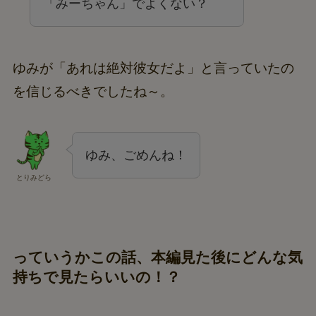
「みーちゃん」でよくない？
ゆみが「あれは絶対彼女だよ」と言っていたの
を信じるべきでしたね～。
ゆみ、ごめんね！
とりみどら
っていうかこの話、本編見た後にどんな気
持ちで見たらいいの！？