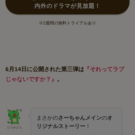
内外のドラマが見放題！
※2週間の無料トライアルあり
6月14日に公開された第三弾は
『それってラブ
じゃないですか？』
。
まさかの
さーちゃんメイン
の
オ
リジナルストーリー
！
とりみどら