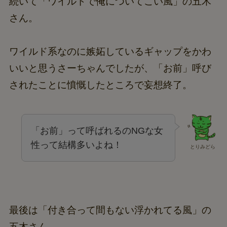
続いて「ワイルドで俺についてこい風」の五木
さん。
ワイルド系なのに嫉妬しているギャップをかわ
いいと思うさーちゃんでしたが、「お前」呼び
されたことに憤慨したところで妄想終了。
「お前」って呼ばれるのNGな女
性って結構多いよね！
とりみどら
最後は「付き合って間もない浮かれてる風」の
五木さん。