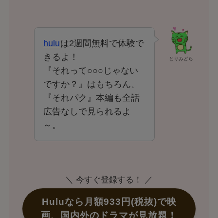
hulu
は2週間無料で体験で
きるよ！
とりみどら
『それって○○○じゃない
ですか？』はもちろん、
『それパク』本編も全話
広告なしで見られるよ
～。
＼ 今すぐ登録する！ ／
Huluなら月額933円(税抜)で映
画、国内外のドラマが見放題！