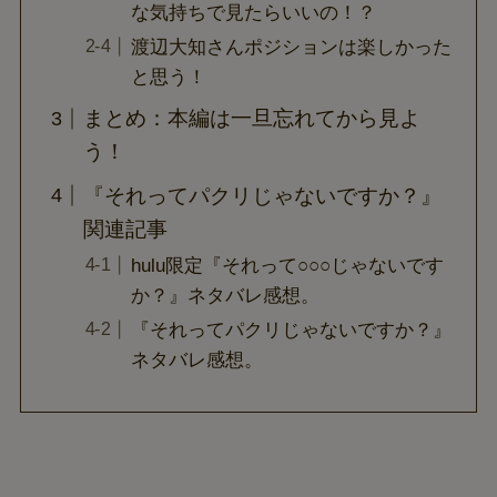
な気持ちで見たらいいの！？
渡辺大知さんポジションは楽しかった
と思う！
まとめ：本編は一旦忘れてから見よ
う！
『それってパクリじゃないですか？』
関連記事
hulu限定『それって○○○じゃないです
か？』ネタバレ感想。
『それってパクリじゃないですか？』
ネタバレ感想。