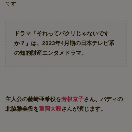
です。
ドラマ『それってパクリじゃないです
か？』は、2023年4月期の日本テレビ系
の知的財産エンタメドラマ。
主人公の藤崎亜希役を
芳根京子
さん、バディの
北脇雅美役を
重岡大毅
さんが演じます。