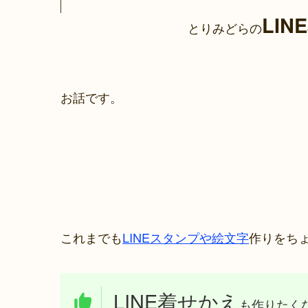
LI
とりみどらの
お話です。
これまでも
LINEスタンプや絵文字
作りをち
LINE着せかえ
も作りたく