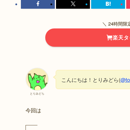
＼ 24時間
楽天タ
こんにちは！とりみどら(
@to
とりみどら
今回は