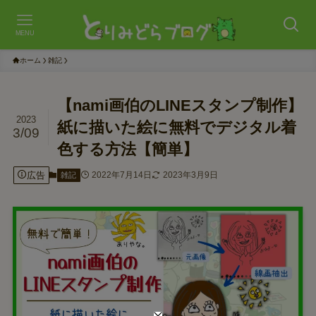
MENU
ホーム
雑記
【nami画伯のLINEスタンプ制作】
2023
紙に描いた絵に無料でデジタル着
3/09
色する方法【簡単】
広告
2022年7月14日
2023年3月9日
雑記