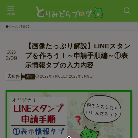
MENU
ホーム
雑記
【画像たっぷり解説】LINEスタン
2023
プを作ろう！～申請手順編～①表
3/09
示情報タブの入力内容
広告
2022年7月6日
2023年3月9日
雑記