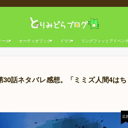
ィール
オーディオブック
ドラマ
リングフィットアドベン
第30話ネタバレ感想。「ミミズ人間4はち