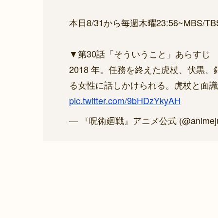
本日8/31から毎週木曜23:56~MBS/T
▼第30話「そういうこと」あらすじ
2018 年。任務を終えた虎杖、伏黒
る女性に話しかけられる。虎杖と面識
pic.twitter.com/9bHDzYkyAH
— 『呪術廻戦』アニメ公式 (@animejuj