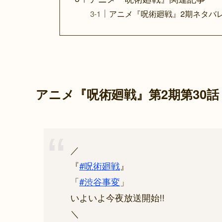
アニメ『呪術廻戦』2期ネタバ
アニメ『呪術廻戦』第2期第30
／
『
#呪術廻戦
』
「
#渋谷事変
」
いよいよ今夜放送開始!!
＼