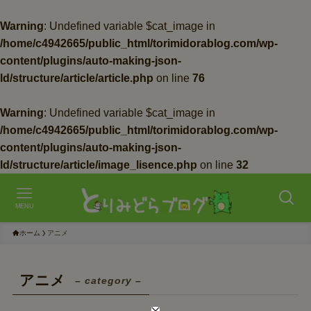
Warning
: Undefined variable $cat_image in
/home/c4942665/public_html/torimidorablog.com/wp-
content/plugins/auto-making-json-
ld/structure/article/article.php
on line
76
Warning
: Undefined variable $cat_image in
/home/c4942665/public_html/torimidorablog.com/wp-
content/plugins/auto-making-json-
ld/structure/article/image_lisence.php
on line
32
MENU
ホーム
アニメ
アニメ
– category –