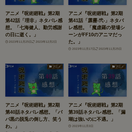
アニメ『呪術廻戦』第2期
アニメ『呪術廻戦』第2期
第42話「理非」ネタバレ感
第41話「霹靂-弐-」ネタバ
想。「七海健人、勤労感謝
レ感想。「魔虚羅の登場シ
の日に逝く。」
ーンがFF10のアニマだっ
た。」
2023年11月25日
2023年12月2日
2023年11月17日
2023年11月25日
アニメ
アニメ
アニメ『呪術廻戦』第2期
アニメ『呪術廻戦』第2期
第40話ネタバレ感想。「パ
第39話ネタバレ感想。「漏
パ黒の脱兎の倒し方、笑う
瑚は強いのに不遇。」
わ。」
2023年11月3日