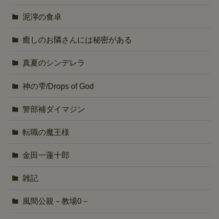
泥濘の食卓
癒しのお隣さんには秘密がある
真夏のシンデレラ
神の雫/Drops of God
警部補ダイマジン
転職の魔王様
金田一蓮十郎
雑記
風間公親－教場0－