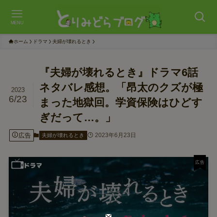
MENU
ホーム
ドラマ
夫婦が壊れるとき
『夫婦が壊れるとき』ドラマ6話
ネタバレ感想。「昂太のクズが極
2023
6/23
まった地獄回。学資保険はひどす
ぎだって…。」
広告
2023年6月23日
夫婦が壊れるとき