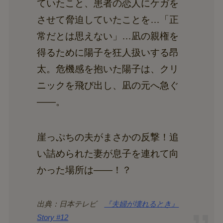
ていたこと、患者の恋人にケガを
させて脅迫していたことを…「正
常だとは思えない」…凪の親権を
得るために陽子を狂人扱いする昂
太。危機感を抱いた陽子は、クリ
ニックを飛び出し、凪の元へ急ぐ
――。
崖っぷちの夫がまさかの反撃！追
い詰められた妻が息子を連れて向
かった場所は――！？
出典：日本テレビ
『夫婦が壊れるとき』
Story #12