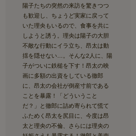
陽子たちの突然の来訪を驚きつつ
も歓迎し、ちょうど実家に戻って
いた理央もいるので、食事を共に
しようと誘う。理央は陽子の大胆
不敵な行動にイラ立ち、昂太は動
揺を隠せない…。そんな2人に、陽
子がついに鉄槌を下す！昂太の映
画に多額の出資をしている徹郎
に、昂太の会社が倒産寸前である
ことを暴露！「どういうこと
だ？」と徹郎に詰め寄られて慌て
ふためく昂太を尻目に、今度は昂
太と理央の不倫、さらには理央の
妊娠さえも暴露する！徹郎と美南