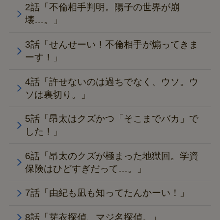
2話「不倫相手判明。陽子の世界が崩
壊…。」
3話「せんせーい！不倫相手が煽ってきま
ーす！」
4話「許せないのは過ちでなく、ウソ。ウ
ソは裏切り。」
5話「昂太はクズかつ「そこまでバカ」で
した！」
6話「昂太のクズが極まった地獄回。学資
保険はひどすぎだって…。」
7話「由紀も凪も知ってたんかーい！」
8話「芽衣探偵、マジ名探偵。」