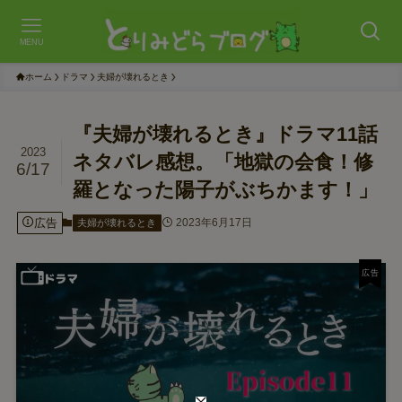
MENU
ホーム
ドラマ
夫婦が壊れるとき
『夫婦が壊れるとき』ドラマ11話
2023
ネタバレ感想。「地獄の会食！修
6/17
羅となった陽子がぶちかます！」
広告
2023年6月17日
夫婦が壊れるとき