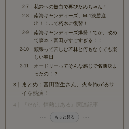
花鈴への告白で再びためちゃん！
南海キャンディーズ、M-1決勝進
出！！…で朽木に復讐！
南海キャンディーズ爆発！てか、改め
て森本・富田がすごすぎる！！
頑張って苦しむ若林と何もなくても楽
しい春日
オードリーってそんな感じで名前決ま
ったの！？
まとめ：富田望生さん、火を怖がるサ
イを熱演！
『だが、情熱はある』関連記事
もっと見る