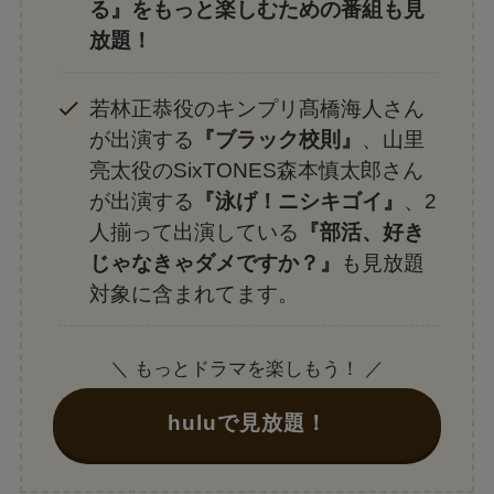
る』をもっと楽しむための番組も見
放題！
若林正恭役のキンプリ髙橋海人さん
が出演する
『ブラック校則』
、山里
亮太役のSixTONES森本慎太郎さん
が出演する
『泳げ！ニシキゴイ』
、2
人揃って出演している
『部活、好き
じゃなきゃダメですか？』
も見放題
対象に含まれてます。
＼ もっとドラマを楽しもう！ ／
huluで見放題！