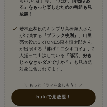
前0時の森』等、
『だが、情熱はあ
る』をもっと楽しむための番組も見
放題！
若林正恭役のキンプリ髙橋海人さん
が出演する
『ブラック校則』
、山里
亮太役のSixTONES森本慎太郎さん
が出演する
『泳げ！ニシキゴイ』
、2
人揃って出演している
『部活、好き
じゃなきゃダメですか？』
も見放題
対象に含まれてます。
＼ もっとドラマを楽しもう！ ／
huluで見放題！