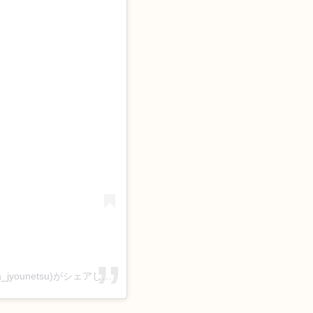
る
だが、情熱はある【公式】日テレ系日曜ドラマ(@daga_jyounetsu)がシェアした投稿