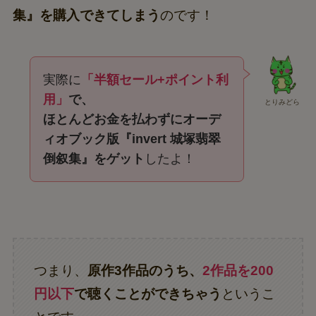
集』を購入できてしまう
のです！
実際に
「半額セール+ポイント利
用」
で、
とりみどら
ほとんどお金を払わずにオーデ
ィオブック版『invert 城塚翡翠
倒叙集』をゲット
したよ！
つまり、
原作3作品のうち、
2作品を200
円以下
で聴くことができちゃう
というこ