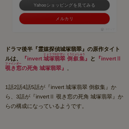
Yahooショッピングを見てみる
メルカリ
ポチップ
ドラマ後半『霊媒探偵城塚翡翠』の原作タイト
じょうづかひすい
とうじょしゅう
ルは、
『invert
城塚翡翠
倒叙集
』
と
『invertⅡ
ファインダー
覗き窓
の死角 城塚翡翠』
。
1話2話4話5話が『invert 城塚翡翠 倒叙集』か
ら、3話が『invertⅡ 覗き窓の死角 城塚翡翠』か
らの構成になっているようです。