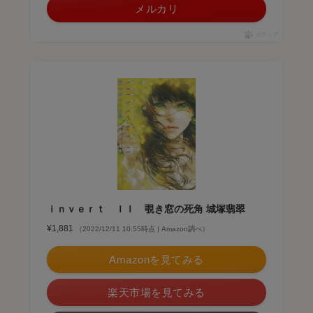
メルカリ
ポチップ
ｉｎｖｅｒｔ ＩＩ 覗き窓の死角 城塚翡翠
¥1,881
（2022/12/11 10:55時点 | Amazon調べ）
Amazonを見てみる
楽天市場を見てみる