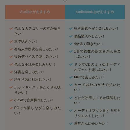
Audibleがおすすめ
audiobook.jpがおすすめ
色んなカテゴリーの本が聴き
聴き放題を安く楽しみたい！
たい！
単品購入をしたい！
車で聴きたい！
4倍速で聴きたい！
有名人の朗読を楽しみたい！
1冊で複数の朗読者さんを楽
複数デバイスで楽しみたい！
しみたい！
色んな小説を楽しみたい！
ドラマCDのようなオーディ
オブックを楽しみたい！
洋書を楽しみたい！
MP3で楽しみたい！
語学学習に利用したい！
カード以外の方法で払いた
ポッドキャストをたくさん聴
い！
きたい！
どれだけ得してるか確認した
Alexaで音声操作したい！
い！
PCで作業しながら楽しみた
オーディオブック化する本を
い！
リクエストしたい！
運営さんに会いたい！