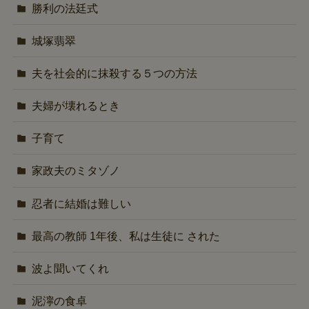
勝利の法廷式
城塚翡翠
夫を社会的に抹殺する５つの方法
夫婦が壊れるとき
子育て
家政夫のミタゾノ
忍者に結婚は難しい
最高の教師 1年後、私は生徒に された
波よ聞いてくれ
泥濘の食卓