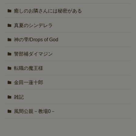
癒しのお隣さんには秘密がある
真夏のシンデレラ
神の雫/Drops of God
警部補ダイマジン
転職の魔王様
金田一蓮十郎
雑記
風間公親－教場0－