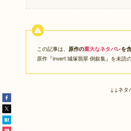
この記事は、
原作の
重大なネタバレ
を
原作『invert 城塚翡翠 倒叙集』を未
↓↓ネタ