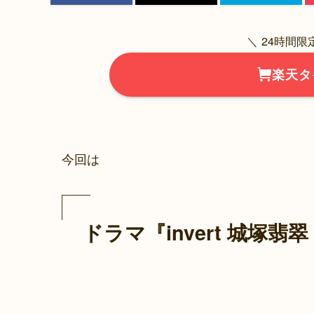
＼ 24時間
楽天タ
今回は
ドラマ『invert 城塚