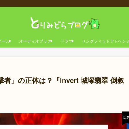
ィール
オーディオブック
ドラマ
リングフィットアドベン
」の正体は？『invert 城塚翡翠 倒叙