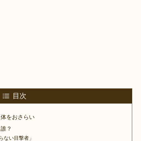
目次
正体をおさらい
は誰？
らない目撃者」