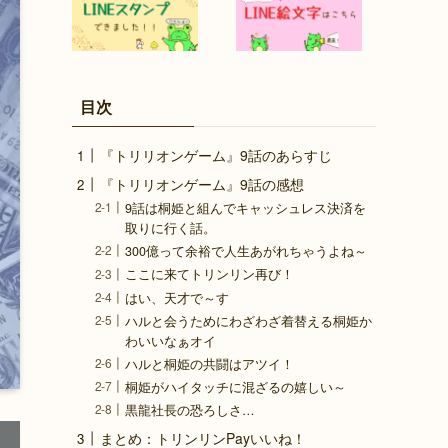
目次
『トリリオンゲーム』9話のあらすじ
『トリリオンゲーム』9話の感想
9話は桐姫と組んでキャッシュレス決済を
取りに行く話。
300億って余裕で人生あがれちゃうよね～
ここに来てトリンリン再び！
はい、天才で～す
ハルと会うためにわざわざ着替える桐姫か
わいいなぁオイ
ハルと桐姫の共闘はアツイ！
桐姫がハイタッチに混ざるの嬉しい～
黒龍社長の恐ろしさ…
まとめ：トリンリンPayいいね！