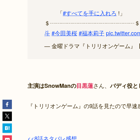
「
#すべてを手に入れろ
!」
＄┄┄┄┄┄┄┄┄┄┄┄┄┄┄┄＄
斗
#今田美桜
#福本莉子
pic.twitter
— 金曜ドラマ『トリリオンゲーム』【公式】 (
さん、
主演はSnowManの
目黒蓮
バディ役と
『トリリオンゲーム』の9話を見たので早速
<<8話ネタバレ感想