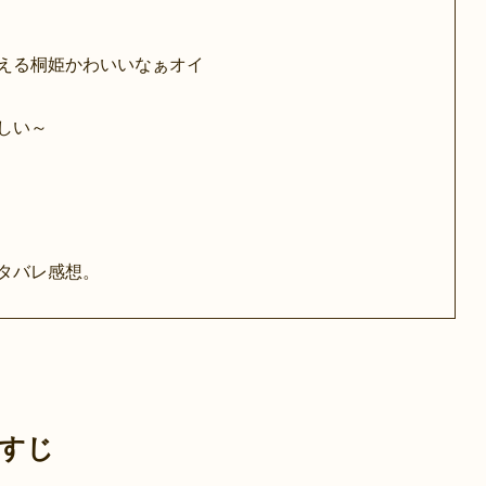
える桐姫かわいいなぁオイ
しい～
タバレ感想。
すじ