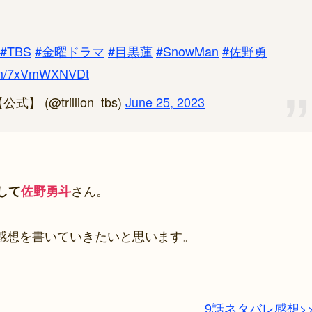
#TBS
#金曜ドラマ
#目黒蓮
#SnowMan
#佐野勇
.com/7xVmWXNVDt
@trillion_tbs)
June 25, 2023
さん。
して
佐野勇斗
感想を書いていきたいと思います。
9話ネタバレ感想>