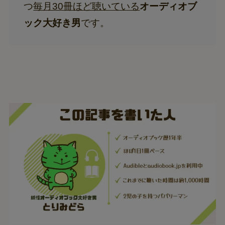
つ
毎月30冊ほど聴いている
オーディオブ
ック大好き男
です。