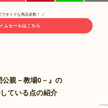
限定でオトクな商品多数！ ／
イムセールはこちら
間公親－教場0－』の
待している点の紹介