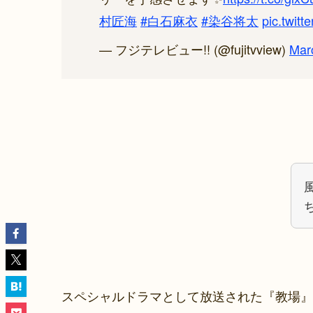
村匠海
#白石麻衣
#染谷将太
pic.twit
— フジテレビュー!! (@fujitvview)
Mar
スペシャルドラマとして放送された『教場』