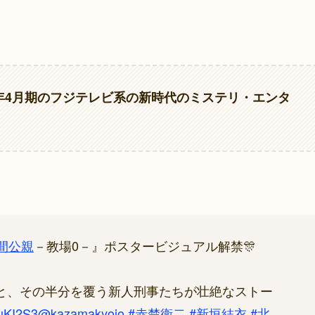
3年4月期のフジテレビ系の新時代のミステリ・エンタ
間公親
－教場0－』ポスタービジュアル解禁🎊
と、その半分を覆う新人刑事たちが壮絶なストー
CuKI2S3
@kazamakyojo
#赤楚衛二
#新垣結衣
#北