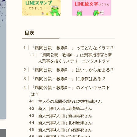
目次
『風間公親－教場0－』ってどんなドラマ？
『風間公親－教場0－』は刑事指導官と新
人刑事を描くミステリ・エンタメドラマ
『風間公親－教場0－』はいつから始まる？
『風間公親－教場0－』に原作はある？
『風間公親－教場0－』のメインキャスト
は？
主人公の風間公親役は木村拓哉さん
新人刑事1人目は赤楚衛二さん
新人刑事2人目は新垣結衣さん
新人刑事3人目は北村匠海さん
新人刑事4人目は白石麻衣さん
新人刑事5人目は染谷将太さん