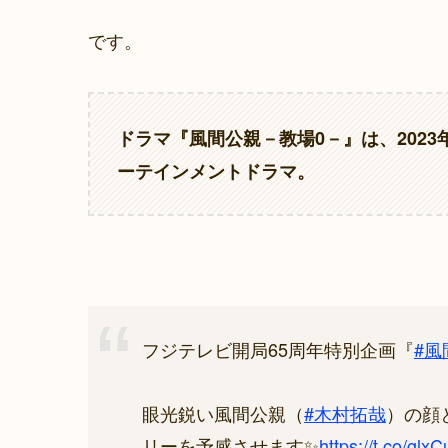
です。
ドラマ『
風間公親－教場0－
』は、202
ーテインメントドラマ。
フジテレビ開局65周年特別企画『
#風
眼光鋭い風間公親（
#木村拓哉
）の顔
リーを予感させます✨
https://t.co/glx