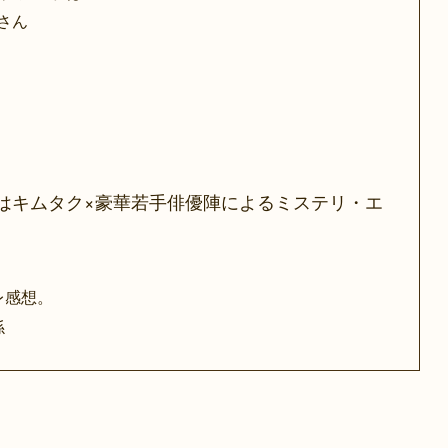
さん
はキムタク×豪華若手俳優陣によるミステリ・エ
レ感想。
係