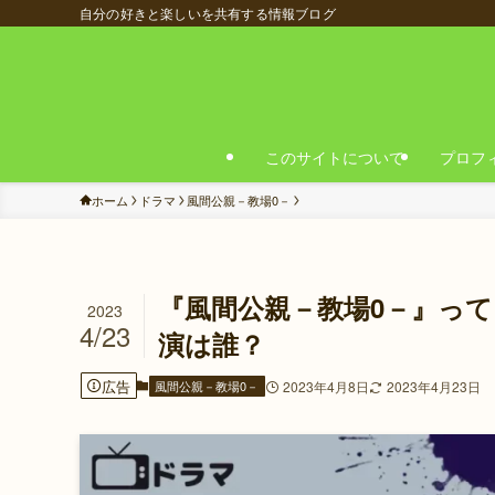
自分の好きと楽しいを共有する情報ブログ
このサイトについて
プロフ
ホーム
ドラマ
風間公親－教場0－
『風間公親－教場0－』っ
2023
4/23
演は誰？
広告
風間公親－教場0－
2023年4月8日
2023年4月23日