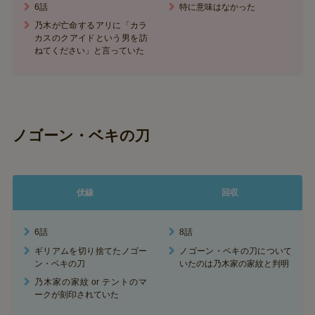
6話
特に意味はなかった
乃木が亡命するアリに「カラ
カスのクアイドという男を訪
ねてください」と言っていた
ノゴーン・ベキの刀
伏線
回収
6話
8話
ギリアムを切り捨てたノゴー
ノゴーン・ベキの刀について
ン・ベキの刀
いたのは乃木家の家紋と判明
乃木家の家紋 or テントのマ
ークが刻印されていた