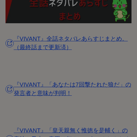
『VIVANT』全話ネタバレあらすじまとめ。
（最終話まで更新済）
『VIVANT』「あなたは7回撃たれた狼だ」の
発言者と意味が判明！
『VIVANT』「皇天親無く惟徳を是輔く」の