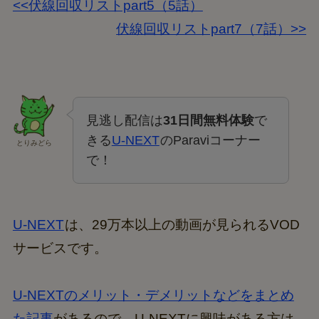
<<伏線回収リストpart5（5話）
伏線回収リストpart7（7話）>>
見逃し配信は
31日間無料体験
で
きる
U-NEXT
のParaviコーナー
とりみどら
で！
U-NEXT
は、29万本以上の動画が見られるVOD
サービスです。
U-NEXTのメリット・デメリットなどをまとめ
た記事
があるので、U-NEXTに興味がある方は