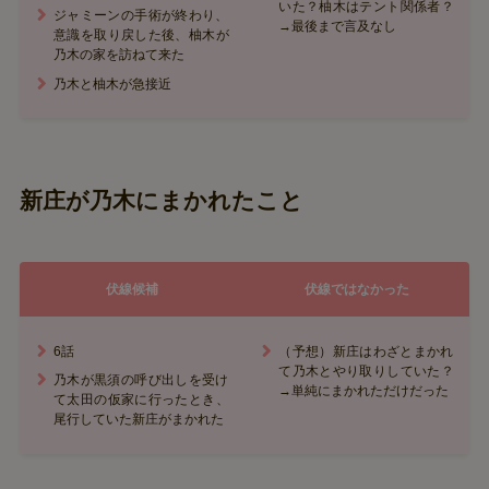
いた？柚木はテント関係者？
ジャミーンの手術が終わり、
→最後まで言及なし
意識を取り戻した後、柚木が
乃木の家を訪ねて来た
乃木と柚木が急接近
新庄が乃木にまかれたこと
伏線候補
伏線ではなかった
6話
（予想）新庄はわざとまかれ
て乃木とやり取りしていた？
乃木が黒須の呼び出しを受け
→単純にまかれただけだった
て太田の仮家に行ったとき、
尾行していた新庄がまかれた