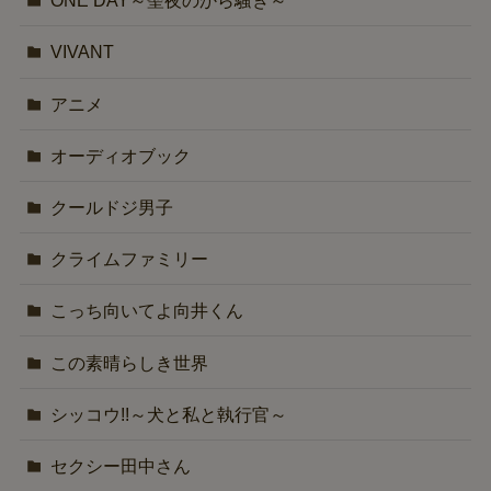
ONE DAY～聖夜のから騒ぎ～
VIVANT
アニメ
オーディオブック
クールドジ男子
クライムファミリー
こっち向いてよ向井くん
この素晴らしき世界
シッコウ!!～犬と私と執行官～
セクシー田中さん