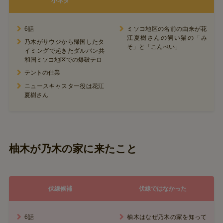
小ネタ
6話
ミソコ地区の名前の由来が花
江夏樹さんの飼い猫の「み
乃木がサウジから帰国したタ
そ」と「こんぺい」
イミングで起きたダルバン共
和国ミソコ地区での爆破テロ
テントの仕業
ニュースキャスター役は花江
夏樹さん
柚木が乃木の家に来たこと
伏線候補
伏線ではなかった
6話
柚木はなぜ乃木の家を知って