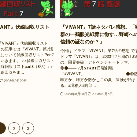
VANT』伏線回収リスト
『VIVANT』7話ネタバレ感想。「
）
群の一鶴眼光紙背に徹す…野崎へ
信頼の証なのか？」
『VIVANT』伏線回収リスト
 この記事では『VIVANT』第7話
今回は ドラマ『VIVANT』第7話の感想 で
について伏線回収リストPart7
ドラマ『VIVANT』は、2023年7月期のTB
いきます。 <<伏線回収リスト
の、限界突破！アドベンチャードラマ。
 伏線回収リストpart8（8話）>>
🔴⚫️─── 7月𝐒𝐓𝐀𝐑𝐓日曜劇場
線回収をま...
『#VIVANT』 ───⚫️🔴
味方か、味方か敵か＿この夏、冒険が始ま
2023年9月20日
る。#堺雅人#阿部...
2023年8月28日
2023年9月5日
1
2
3