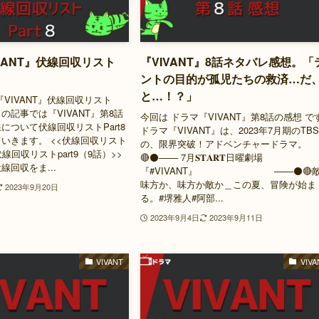
VANT』伏線回収リスト
『VIVANT』8話ネタバレ感想。「
）
ントの目的が孤児たちの救済…だ
と…！？」
『VIVANT』伏線回収リスト
 この記事では『VIVANT』第8話
今回は ドラマ『VIVANT』第8話の感想 で
について伏線回収リストPart8
ドラマ『VIVANT』は、2023年7月期のTB
いきます。 <<伏線回収リスト
の、限界突破！アドベンチャードラマ。
 伏線回収リストpart9（9話）>>
🔴⚫️─── 7月𝐒𝐓𝐀𝐑𝐓日曜劇場
線回収をま...
『#VIVANT』 ───⚫️🔴
味方か、味方か敵か＿この夏、冒険が始ま
2023年9月20日
る。#堺雅人#阿部...
2023年9月4日
2023年9月11日
VIVANT
VIVA