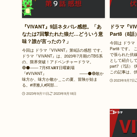
『VIVANT』9話ネタバレ感想。「あ
ドラマ『VI
なたは7回撃たれた狼だ…どういう意
Part8（8話
味？誰が言ったの？」
今回は ドラマ
Part8 です。
今回は ドラマ『VIVANT』第9話の感想 です。
で張られた伏線
ドラマ『VIVANT』は、2023年7月期のTBS系
として紹介して
の、限界突破！アドベンチャードラマ。
part7（7話）
🔴⚫️─── 7月𝐒𝐓𝐀𝐑𝐓日曜劇場
この記事は、伏
『#VIVANT』 ───⚫️🔴敵か
味方か、味方か敵か＿この夏、冒険が始ま
2023年9月7日
る。#堺雅人#阿部...
2023年9月11日
2023年9月18日