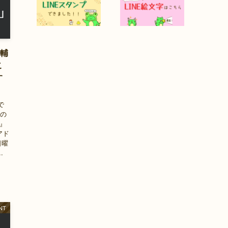
是輔
こ
す
で
木の
T』
アド
日曜
.
NT