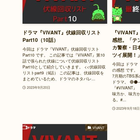
ドラマ『VIVANT』伏線回収リスト
『VIVAN
Part10（10話）
感想。「テ
カ警察・日
今回は ドラマ『VIVANT』伏線回収リスト
ツイ展開！
Part10 です。 この記事では『VIVANT』第10
話で張られた伏線について伏線回収リスト
今回は ドラマ『
Part10として紹介していきます。 <<伏線回収
の感想 です。 
リストpart9（9話） この記事は、伏線回収を
7月期のTBS
まとめているため、ドラマのネタバレ...
ドラマ。 🔴⚫️──
『#VIVA
2023年9月20日
味方か、味方
る。#...
2023年9月18日
VIVANT