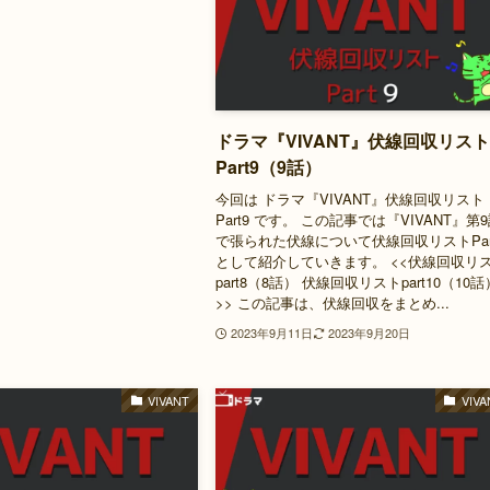
ドラマ『VIVANT』伏線回収リス
Part9（9話）
今回は ドラマ『VIVANT』伏線回収リスト
Part9 です。 この記事では『VIVANT』第
で張られた伏線について伏線回収リストPar
として紹介していきます。 <<伏線回収リ
part8（8話） 伏線回収リストpart10（10話
>> この記事は、伏線回収をまとめ...
2023年9月11日
2023年9月20日
VIVANT
VIVA