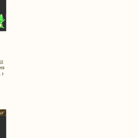
ト
9話
t9
スト
）
NT