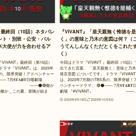
T』最終回（10話）ネタバレ
『VIVANT』「皇天親無く惟徳を
ント・別班・公安・バル
く」の意味と乃木の意図は何？（
本大使が力を合わせるア
うてんしんなくただとくをこれた
」
く）
VIVANT』最終回（第10話）
今回はドラマ『VIVAVT 』最終回（10話）
ドラマ『VIVANT』は、2023年
出てきた言葉、 「皇天親無く」意味と乃
系の、限界突破！アドベンチャー
発言意図 についてです。 ドラマ『VIVAN
─ 7月𝐒𝐓𝐀𝐑𝐓日曜劇場
は、2023年7月期のTBS系の、限界突破！
NT』 ───⚫️🔴敵か
ベンチャードラマ。 🔴⚫️─── 7月𝐒𝐓𝐀𝐑𝐓
か敵か＿この夏、冒険が始ま
劇場 『#VIVANT』 ───..
2023年9月18日
2023年10月6日
VIVA